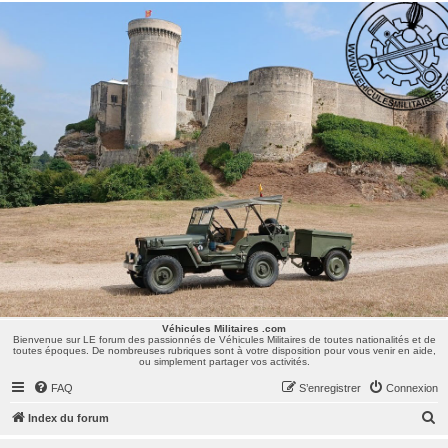
Véhicules Militaires .com
Bienvenue sur LE forum des passionnés de Véhicules Militaires de toutes nationalités et de
toutes époques. De nombreuses rubriques sont à votre disposition pour vous venir en aide,
ou simplement partager vos activités.
Véhicules Militaires .com
Bienvenue sur LE forum des passionnés de Véhicules Militaires de toutes nationalités et de
toutes époques. De nombreuses rubriques sont à votre disposition pour vous venir en aide,
ou simplement partager vos activités.
FAQ
S’enregistrer
Connexion
R
Index du forum
e