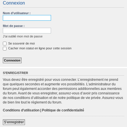
Connexion
c
h
Nom d’utilisateur :
e
r
Mot de passe :
c
J’ai oublié mon mot de passe
h
Se souvenir de moi
e
Cacher mon statut en ligne pour cette session
r
S’ENREGISTRER
Vous devez être enregistré pour vous connecter. L’enregistrement ne prend
que quelques secondes et augmente vos possibilités. L’administrateur du
forum peut également accorder des permissions additionnelles aux membres
du forum. Avant de vous enregistrer, assurez-vous d’avoir pris connaissance
de nos conditions d’utilisation et de notre politique de vie privée. Assurez-vous
de bien lire tout le règlement du forum.
Conditions d’utilisation
|
Politique de confidentialité
S’enregistrer