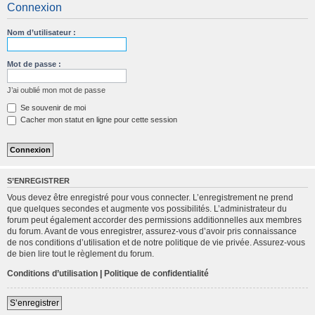
Connexion
c
h
Nom d’utilisateur :
e
r
Mot de passe :
c
J’ai oublié mon mot de passe
h
Se souvenir de moi
e
Cacher mon statut en ligne pour cette session
r
S’ENREGISTRER
Vous devez être enregistré pour vous connecter. L’enregistrement ne prend
que quelques secondes et augmente vos possibilités. L’administrateur du
forum peut également accorder des permissions additionnelles aux membres
du forum. Avant de vous enregistrer, assurez-vous d’avoir pris connaissance
de nos conditions d’utilisation et de notre politique de vie privée. Assurez-vous
de bien lire tout le règlement du forum.
Conditions d’utilisation
|
Politique de confidentialité
S’enregistrer