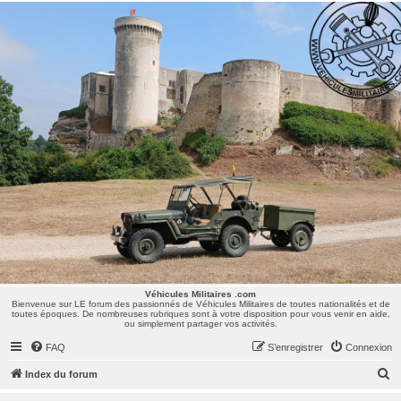
Véhicules Militaires .com
Bienvenue sur LE forum des passionnés de Véhicules Militaires de toutes nationalités et de
toutes époques. De nombreuses rubriques sont à votre disposition pour vous venir en aide,
ou simplement partager vos activités.
Véhicules Militaires .com
Bienvenue sur LE forum des passionnés de Véhicules Militaires de toutes nationalités et de
toutes époques. De nombreuses rubriques sont à votre disposition pour vous venir en aide,
ou simplement partager vos activités.
FAQ
S’enregistrer
Connexion
R
Index du forum
e