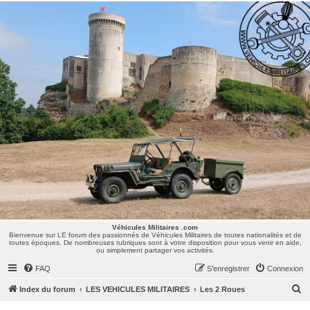
Véhicules Militaires .com
Bienvenue sur LE forum des passionnés de Véhicules Militaires de toutes nationalités et de
toutes époques. De nombreuses rubriques sont à votre disposition pour vous venir en aide,
ou simplement partager vos activités.
Véhicules Militaires .com
Bienvenue sur LE forum des passionnés de Véhicules Militaires de toutes nationalités et de
toutes époques. De nombreuses rubriques sont à votre disposition pour vous venir en aide,
ou simplement partager vos activités.
FAQ
S’enregistrer
Connexion
R
Index du forum
LES VEHICULES MILITAIRES
Les 2 Roues
e