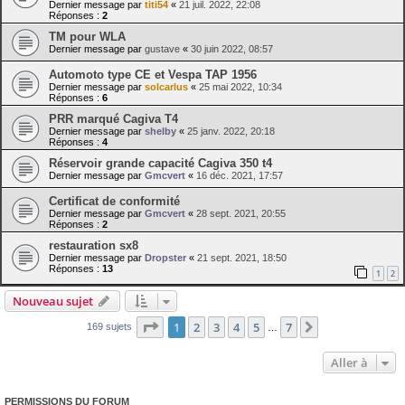
Dernier message par
titi54
«
21 juil. 2022, 22:08
Réponses :
2
TM pour WLA
Dernier message par
gustave
«
30 juin 2022, 08:57
Automoto type CE et Vespa TAP 1956
Dernier message par
solcarlus
«
25 mai 2022, 10:34
Réponses :
6
PRR marqué Cagiva T4
Dernier message par
shelby
«
25 janv. 2022, 20:18
Réponses :
4
Réservoir grande capacité Cagiva 350 t4
Dernier message par
Gmcvert
«
16 déc. 2021, 17:57
Certificat de conformité
Dernier message par
Gmcvert
«
28 sept. 2021, 20:55
Réponses :
2
restauration sx8
Dernier message par
Dropster
«
21 sept. 2021, 18:50
Réponses :
13
1
2
Nouveau sujet
Page
1
sur
7
1
2
3
4
5
7
Suivante
169 sujets
…
Aller à
PERMISSIONS DU FORUM