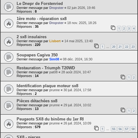
Le Dnepr de Forstenried
Dernier message par
Dropster
«
02 juin 2026, 19:46
Réponses :
8
1ère moto - réparation sx8
Dernier message par
Dropster
«
18 nov. 2025, 18:26
Réponses :
35
1
2
3
4
2 sx8 insulaires
Dernier message par
Lisbert
«
14 mai 2025, 13:40
Réponses :
220
1
20
21
22
23
…
Soupapes Cagiva 350
Dernier message par
Sim08
«
08 déc. 2024, 16:30
Restauration - Triumph T20WD
Dernier message par
pat08
«
28 août 2024, 10:47
Réponses :
14
1
2
Identification plaque moteur sx8
Dernier message par
prunne
«
30 juil. 2024, 17:58
Réponses :
2
Pièces détachées sx8
Dernier message par
prunne
«
29 juil. 2024, 10:02
Réponses :
13
1
2
Peugeots SX8 du binôme du 1er RI
Dernier message par
prunne
«
26 juil. 2024, 10:09
Réponses :
579
1
55
56
57
58
…
SX8 - pieces