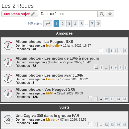
Les 2 Roues
Rechercher
Recherch
Nouveau sujet
Page
1
sur
7
1
2
3
4
5
7
Suivante
169 sujets
…
Annonces
Album photos - La Peugeot SX8
Dernier message par
letincelle
«
12 janv. 2021, 18:37
Réponses :
48
1
2
3
4
5
Album photos - Les motos de 1946 à nos jours
Dernier message par
@lfeub73
«
29 janv. 2022, 18:42
Réponses :
72
1
5
6
7
8
…
Album photos - Les motos avant 1946
Dernier message par
Lisbert
«
17 août 2018, 06:32
Réponses :
3
Album photos - Vos Peugeot SX8
Dernier message par
titi54
«
29 juil. 2022, 06:59
Réponses :
126
1
10
11
12
13
…
Sujets
Une Cagiva 350 dans le groupe FAR
Dernier message par
Lisbert
«
07 juin 2026, 23:53
Réponses :
140
1
12
13
14
15
…