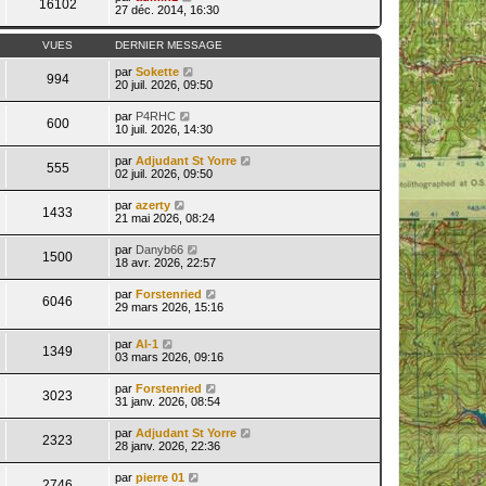
16102
27 déc. 2014, 16:30
VUES
DERNIER MESSAGE
par
Sokette
994
20 juil. 2026, 09:50
par
P4RHC
600
10 juil. 2026, 14:30
par
Adjudant St Yorre
555
02 juil. 2026, 09:50
par
azerty
1433
21 mai 2026, 08:24
par
Danyb66
1500
18 avr. 2026, 22:57
par
Forstenried
6046
29 mars 2026, 15:16
par
Al-1
1349
03 mars 2026, 09:16
par
Forstenried
3023
31 janv. 2026, 08:54
par
Adjudant St Yorre
2323
28 janv. 2026, 22:36
par
pierre 01
2746