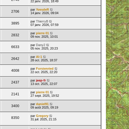
22 janv. 2026, 18:49
par
YvesdeR
2706
14 janv. 2026, 09:04
par
ThierryB
3895
07 janv. 2026, 07:59
par
pierre 01
2832
09 nov. 2025, 10:01
par
Dany2
6633
05 nov. 2025, 20:23
par
Al-1
2642
28 oct. 2025, 18:37
par
Forstenried
4008
22 oct. 2025, 22:20
par
jeep-fr
2437
13 oct. 2025, 22:07
par
pierre 01
2141
27 sept. 2025, 19:52
par
daniel91
3400
09 août 2025, 09:19
par
Gregory
8350
31 juil. 2025, 21:15