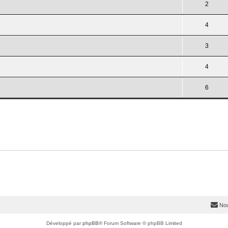
2
4
3
4
6
Nou
Développé par
phpBB
® Forum Software © phpBB Limited