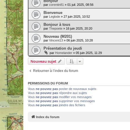
Bonjour
par
corentin81
» 01 juil. 2025, 08:56
Bienvenue
par
Leglode
» 27 juin 2025, 10:52
Bonjour à tous
par
Thepoete
» 16 juin 2025, 20:20
Nouveau (M201)
par
Vincent13
» 06 juin 2025, 10:28
Présentation du jeudi
par
Homelander
» 05 juin 2025, 11:29
Nouveau sujet
Retourner à l’index du forum
PERMISSIONS DU FORUM
Vous
ne pouvez pas
poster de nouveaux sujets
Vous
ne pouvez pas
répondre aux sujets
Vous
ne pouvez pas
modifier vos messages
Vous
ne pouvez pas
supprimer vos messages
Vous
ne pouvez pas
joindre des fichiers
Index du forum