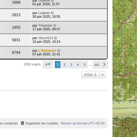
par
Leglode
1689
01 juil. 2025, 11:57
par
Leglode
2623
30 juin 2025, 18:55
par
Thepoete
1955
17 juin 2025, 08:47
par
Vincent13
5831
10 juin 2025, 18:24
par
L'Avesnois
9794
07 juin 2025, 21:41
Page
1
sur
44
1
2
3
4
5
44
Suivante
1093 sujets
…
Aller à
s contacter
Supprimer les cookies
Heures au format
UTC+02:00