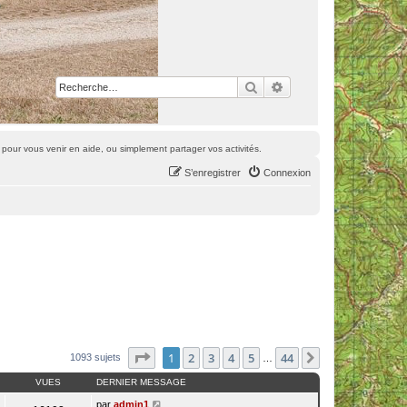
Rechercher
Recherche avancée
pour vous venir en aide, ou simplement partager vos activités.
S’enregistrer
Connexion
Page
1
sur
44
1
2
3
4
5
44
Suivante
1093 sujets
…
VUES
DERNIER MESSAGE
par
admin1