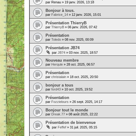
par
Renau
» 19 janv. 2026, 13:18
Bonjour à tous.
par
Fabrice_14
» 12 janv. 2026, 15:01
Présentation ThierryB
par
ThierryB
» 06 janv. 2026, 07:42
Présentation
par
Toledo
» 08 nov. 2025, 00:09
Présentation JB74
par
JB74
» 03 nov. 2025, 18:57
Nouveau membre
par
Herqule
» 28 oct. 2025, 06:57
Présentation
par
christalain
» 18 oct. 2025, 20:50
bonjour a tous
par
ford43
» 10 oct. 2025, 19:52
Présentation
par
Fozzielours
» 26 sept. 2025, 14:17
Bonjour tout le monde
par
Dreak.77
» 08 août 2025, 22:22
Présentation de bienvenue
par
Feffef
» 31 juil. 2025, 05:15