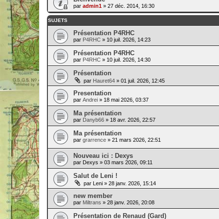
par
admin1
» 27 déc. 2014, 16:30
SUJETS
Présentation P4RHC
par
P4RHC
» 10 juil. 2026, 14:23
Présentation P4RHC
par
P4RHC
» 10 juil. 2026, 14:30
Présentation
par
Hauret64
» 01 juil. 2026, 12:45
Presentation
par
Andrei
» 18 mai 2026, 03:37
Ma présentation
par
Danyb66
» 18 avr. 2026, 22:57
Ma présentation
par
grarrence
» 21 mars 2026, 22:51
Nouveau ici : Dexys
par
Dexys
» 03 mars 2026, 09:11
Salut de Leni !
par
Leni
» 28 janv. 2026, 15:14
new member
par
Miltrans
» 28 janv. 2026, 20:08
Présentation de Renaud (Gard)