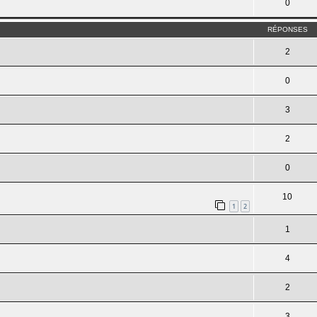
0
RÉPONSES
2
0
3
2
0
10
1
2
1
4
2
3