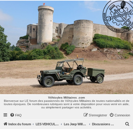
Véhicules Militaires .com
Bienvenue sur LE forum des passionnés de Véhicules Militaires de toutes nationalités et de
toutes époques. De nombreuses rubriques sont à votre disposition pour vous venir en aide,
ou simplement partager vos activités.
Véhicules Militaires .com
Bienvenue sur LE forum des passionnés de Véhicules Militaires de toutes nationalités et de
toutes époques. De nombreuses rubriques sont à votre disposition pour vous venir en aide,
ou simplement partager vos activités.
FAQ
S’enregistrer
Connexion
R
Index du forum
LES VEHICULES MILITAIRES
Les Jeep Willys MB, Ford GPW, Hotchkiss M201, CJ/M38/MUTT, ...
Discussions Générales
e