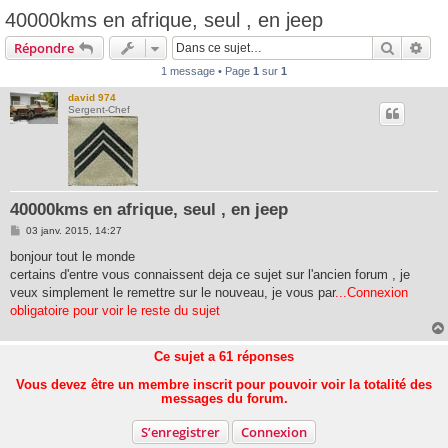
40000kms en afrique, seul , en jeep
Recherc
Rec
Répondre
1 message • Page
1
sur
1
david 974
Sergent-Chef
40000kms en afrique, seul , en jeep
M
03 janv. 2015, 14:27
e
s
bonjour tout le monde
s
certains d'entre vous connaissent deja ce sujet sur l'ancien forum , je
a
g
veux simplement le remettre sur le nouveau, je vous par
...Connexion
e
obligatoire pour voir le reste du sujet
Ce sujet a
61
réponses
Vous devez être un membre inscrit pour pouvoir voir la totalité des
messages du forum.
S’enregistrer
Connexion