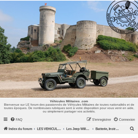
Véhicules Militaires .com
Bienvenue sur LE forum des passionnés de Véhicules Militaires de toutes nationalités et de
toutes époques. De nombreuses rubriques sont à votre disposition pour vous venir en aide,
ou simplement partager vos activités.
Véhicules Militaires .com
Bienvenue sur LE forum des passionnés de Véhicules Militaires de toutes nationalités et de
toutes époques. De nombreuses rubriques sont à votre disposition pour vous venir en aide,
ou simplement partager vos activités.
FAQ
S’enregistrer
Connexion
R
Index du forum
LES VEHICULES MILITAIRES
Les Jeep Willys MB, Ford GPW, Hotchkiss M201, CJ/M38/MUTT, ...
Batterie, Instruments, Eclairage
e