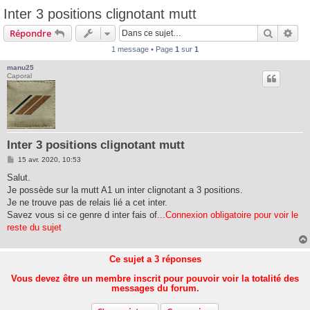
Inter 3 positions clignotant mutt
Recherc
Rec
Répondre
1 message • Page
1
sur
1
manu25
Caporal
Inter 3 positions clignotant mutt
M
15 avr. 2020, 10:53
e
s
Salut.
s
Je possède sur la mutt A1 un inter clignotant a 3 positions.
a
g
Je ne trouve pas de relais lié a cet inter.
e
Savez vous si ce genre d inter fais of
...Connexion obligatoire pour voir le
reste du sujet
Ce sujet a
3
réponses
Vous devez être un membre inscrit pour pouvoir voir la totalité des
messages du forum.