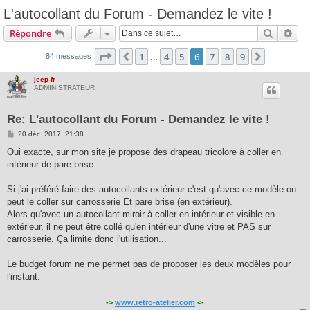
L'autocollant du Forum - Demandez le vite !
Recherc
Rec
Répondre
Page
6
sur
9
1
4
5
6
7
8
9
Précédente
Suivante
84 messages
…
jeep-fr
ADMINISTRATEUR
Re: L'autocollant du Forum - Demandez le vite !
M
20 déc. 2017, 21:38
e
s
Oui exacte, sur mon site je propose des drapeau tricolore à coller en
s
intérieur de pare brise.
a
g
e
Si j'ai préféré faire des autocollants extérieur c'est qu'avec ce modèle on
peut le coller sur carrosserie Et pare brise (en extérieur).
Alors qu'avec un autocollant miroir à coller en intérieur et visible en
extérieur, il ne peut être collé qu'en intérieur d'une vitre et PAS sur
carrosserie. Ça limite donc l'utilisation...
Le budget forum ne me permet pas de proposer les deux modèles pour
l'instant.
->
www.retro-atelier.com
<-