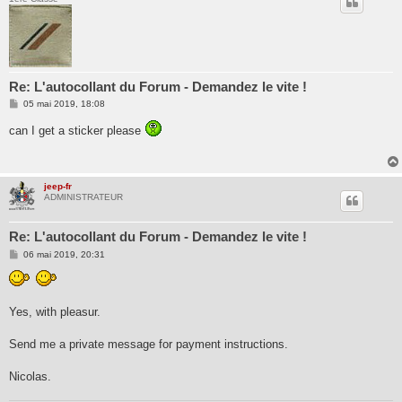
Re: L'autocollant du Forum - Demandez le vite !
M
05 mai 2019, 18:08
e
s
can I get a sticker please
s
a
g
e
jeep-fr
ADMINISTRATEUR
Re: L'autocollant du Forum - Demandez le vite !
M
06 mai 2019, 20:31
e
s
s
a
g
Yes, with pleasur.
e
Send me a private message for payment instructions.
Nicolas.