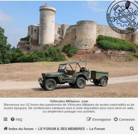
Véhicules Militaires .com
Bienvenue sur LE forum des passionnés de Véhicules Militaires de toutes nationalités et de
toutes époques. De nombreuses rubriques sont à votre disposition pour vous venir en aide,
ou simplement partager vos activités.
Véhicules Militaires .com
Bienvenue sur LE forum des passionnés de Véhicules Militaires de toutes nationalités et de
toutes époques. De nombreuses rubriques sont à votre disposition pour vous venir en aide,
ou simplement partager vos activités.
FAQ
S’enregistrer
Connexion
R
Index du forum
LE FORUM & SES MEMBRES
Le Forum
e