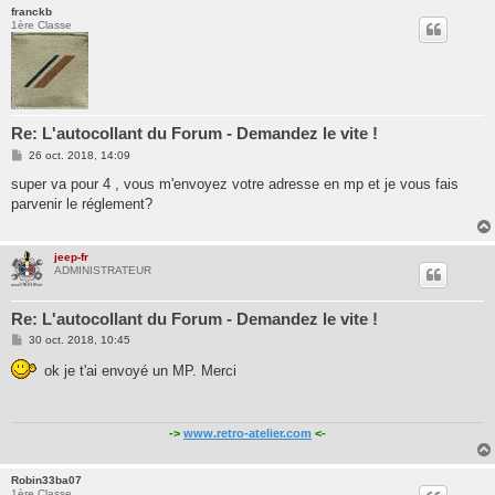
franckb
1ère Classe
Re: L'autocollant du Forum - Demandez le vite !
M
26 oct. 2018, 14:09
e
s
super va pour 4 , vous m'envoyez votre adresse en mp et je vous fais
s
parvenir le réglement?
a
g
e
jeep-fr
ADMINISTRATEUR
Re: L'autocollant du Forum - Demandez le vite !
M
30 oct. 2018, 10:45
e
s
ok je t'ai envoyé un MP. Merci
s
a
g
e
->
www.retro-atelier.com
<-
Robin33ba07
1ère Classe