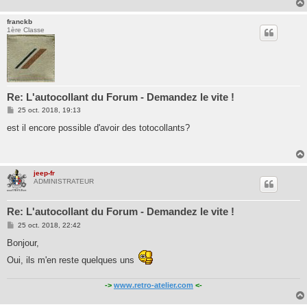
franckb
1ère Classe
Re: L'autocollant du Forum - Demandez le vite !
M
25 oct. 2018, 19:13
e
s
est il encore possible d'avoir des totocollants?
s
a
g
e
jeep-fr
ADMINISTRATEUR
Re: L'autocollant du Forum - Demandez le vite !
M
25 oct. 2018, 22:42
e
s
Bonjour,
s
a
Oui, ils m'en reste quelques uns
g
e
->
www.retro-atelier.com
<-