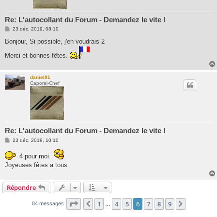
Re: L'autocollant du Forum - Demandez le vite !
M
23 déc. 2019, 08:10
e
s
Bonjour, Si possible, j'en voudrais 2
s
a
Merci et bonnes fêtes.
g
e
daniel91
Caporal-Chef
Re: L'autocollant du Forum - Demandez le vite !
M
23 déc. 2019, 10:10
e
s
4 pour moi.
s
a
Joyeuses fêtes a tous
g
e
Répondre
Page
6
sur
9
1
4
5
6
7
8
9
Précédente
Suivante
84 messages
…