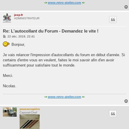
->
www.retro-atelier.com
<-
jeep-fr
ADMINISTRATEUR
Re: L'autocollant du Forum - Demandez le vite !
M
22 déc. 2019, 22:41
e
s
Bonjour,
s
a
g
Je vais relancer l'impression d'autocollants du forum en début d'année. Si
e
certains d'entre vous en veulent, faites le moi savoir afin d'en avoir
suffisamment pour satisfaire tout le monde.
Merci.
Nicolas.
->
www.retro-atelier.com
<-
pousserapière
Caporal-Chef