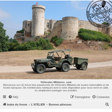
Véhicules Militaires .com
Bienvenue sur LE forum des passionnés de Véhicules Militaires de toutes nationalités et de
toutes époques. De nombreuses rubriques sont à votre disposition pour vous venir en aide,
ou simplement partager vos activités.
Véhicules Militaires .com
Bienvenue sur LE forum des passionnés de Véhicules Militaires de toutes nationalités et de
toutes époques. De nombreuses rubriques sont à votre disposition pour vous venir en aide,
ou simplement partager vos activités.
FAQ
S’enregistrer
Connexion
R
Index du forum
L'ATELIER
Bonnes adresses
e