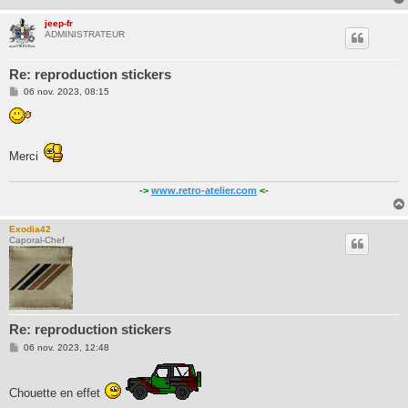
jeep-fr
ADMINISTRATEUR
Re: reproduction stickers
M
06 nov. 2023, 08:15
e
s
s
a
g
Merci
e
->
www.retro-atelier.com
<-
Exodia42
Caporal-Chef
Re: reproduction stickers
M
06 nov. 2023, 12:48
e
s
s
a
Chouette en effet
g