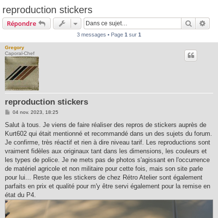
reproduction stickers
Recherc
Rec
Répondre
3 messages • Page
1
sur
1
Gregory
Caporal-Chef
reproduction stickers
M
04 nov. 2023, 18:25
e
s
Salut à tous. Je viens de faire réaliser des repros de stickers auprès de
s
Kurt602 qui était mentionné et recommandé dans un des sujets du forum.
a
g
Je confirme, très réactif et rien à dire niveau tarif. Les reproductions sont
e
vraiment fidèles aux originaux tant dans les dimensions, les couleurs et
les types de police. Je ne mets pas de photos s'agissant en l'occurrence
de matériel agricole et non militaire pour cette fois, mais son site parle
pour lui... Reste que les stickers de chez Rétro Atelier sont également
parfaits en prix et qualité pour m'y être servi également pour la remise en
état du P4.