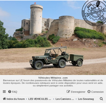
Véhicules Militaires .com
Bienvenue sur LE forum des passionnés de Véhicules Militaires de toutes nationalités et de
toutes époques. De nombreuses rubriques sont à votre disposition pour vous venir en aide,
ou simplement partager vos activités.
Véhicules Militaires .com
Bienvenue sur LE forum des passionnés de Véhicules Militaires de toutes nationalités et de
toutes époques. De nombreuses rubriques sont à votre disposition pour vous venir en aide,
ou simplement partager vos activités.
FAQ
S’enregistrer
Connexion
R
Index du forum
LES VEHICULES MILITAIRES
Les Camions et autres VLTT : Renault, Simca, Marmon, Saviem, Berliet, Sovamag, Land Rover, ...
Les Sovamag
e