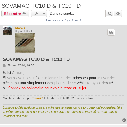
SOVAMAG TC10 D & TC10 TD
Recherc
Rec
Répondre
1 message • Page
1
sur
1
Tatoo77
Caporal-Chef
SOVAMAG TC10 D & TC10 TD
M
28 déc. 2014, 18:50
e
s
Salut à tous,
s
Si vous avez des infos sur l'entretien, des adresses pour trouver des
a
g
pièces ou tout simplement des photos de ce véhicule ayant débuté
e
s
...Connexion obligatoire pour voir le reste du sujet
Modifié en dernier par
Tatoo77
le 30 déc. 2014, 09:32, modifié 2 fois.
Lorsque tu fais quelque chose, sache que tu auras contre toi : ceux qui voudraient faire
la même chose, ceux qui voulaient le contraire et l'immense majorité de ceux qui ne
voulaient rien faire ...