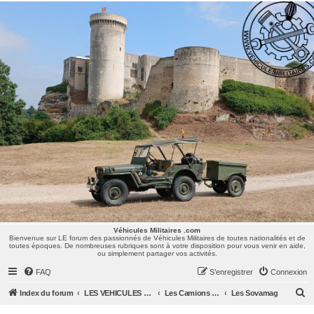
Véhicules Militaires .com
Bienvenue sur LE forum des passionnés de Véhicules Militaires de toutes nationalités et de
toutes époques. De nombreuses rubriques sont à votre disposition pour vous venir en aide,
ou simplement partager vos activités.
Véhicules Militaires .com
Bienvenue sur LE forum des passionnés de Véhicules Militaires de toutes nationalités et de
toutes époques. De nombreuses rubriques sont à votre disposition pour vous venir en aide,
ou simplement partager vos activités.
FAQ
S’enregistrer
Connexion
R
Index du forum
LES VEHICULES MILITAIRES
Les Camions et autres VLTT : Renault, Simca, Marmon, Saviem, Berliet, Sovamag, Land Rover, ...
Les Sovamag
e