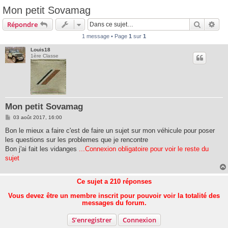
Mon petit Sovamag
Recherc
Rec
Répondre
1 message • Page
1
sur
1
Louis18
1ère Classe
Mon petit Sovamag
M
03 août 2017, 16:00
e
s
Bon le mieux a faire c'est de faire un sujet sur mon véhicule pour poser
s
les questions sur les problemes que je rencontre
a
g
Bon j'ai fait les vidanges
...Connexion obligatoire pour voir le reste du
e
sujet
Ce sujet a
210
réponses
Vous devez être un membre inscrit pour pouvoir voir la totalité des
messages du forum.
S’enregistrer
Connexion