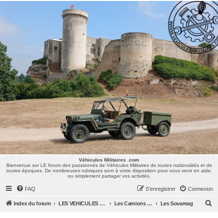
Véhicules Militaires .com
Bienvenue sur LE forum des passionnés de Véhicules Militaires de toutes nationalités et de
toutes époques. De nombreuses rubriques sont à votre disposition pour vous venir en aide,
ou simplement partager vos activités.
Véhicules Militaires .com
Bienvenue sur LE forum des passionnés de Véhicules Militaires de toutes nationalités et de
toutes époques. De nombreuses rubriques sont à votre disposition pour vous venir en aide,
ou simplement partager vos activités.
FAQ
S’enregistrer
Connexion
R
Index du forum
LES VEHICULES MILITAIRES
Les Camions et autres VLTT : Renault, Simca, Marmon, Saviem, Berliet, Sovamag, Land Rover, ...
Les Sovamag
e