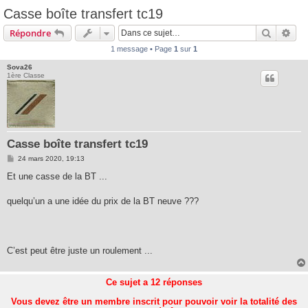
Casse boîte transfert tc19
Recherc
Rec
Répondre
1 message • Page
1
sur
1
Sova26
1ère Classe
Casse boîte transfert tc19
M
24 mars 2020, 19:13
e
s
Et une casse de la BT ...
s
a
g
quelqu’un a une idée du prix de la BT neuve ???
e
C’est peut être juste un roulement ...
Ce sujet a
12
réponses
Vous devez être un membre inscrit pour pouvoir voir la totalité des