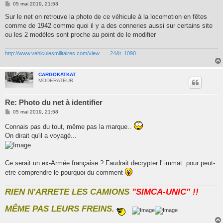
M
05 mai 2019, 21:53
e
s
Sur le net on retrouve la photo de ce véhicule à la locomotion en fêtes
s
comme de 1942 comme quoi il y a des conneries aussi sur certains site
a
g
ou les 2 modèles sont proche au point de le modifier
e
http://www.vehiculesmilitaires.com/view ... =24&t=1090
CARGOKATKAT
MODERATEUR
Re: Photo du net à identifier
M
05 mai 2019, 21:58
e
s
Connais pas du tout, même pas la marque..
s
On dirait qu'il a voyagé...
a
g
e
Ce serait un ex-Armée française ? Faudrait decrypter l' immat. pour peut-
etre comprendre le pourquoi du comment
RIEN N'ARRETE LES CAMIONS
"SIMCA-UNIC" !!
MÊME PAS LEURS FREINS.