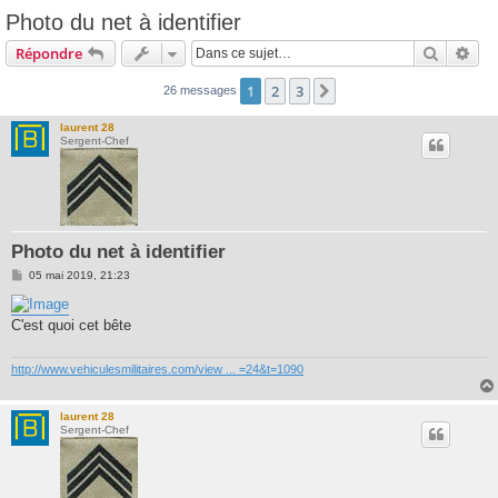
Photo du net à identifier
Recherc
Rec
Répondre
1
2
3
Suivante
26 messages
laurent 28
Sergent-Chef
Photo du net à identifier
M
05 mai 2019, 21:23
e
s
s
C'est quoi cet bête
a
g
e
http://www.vehiculesmilitaires.com/view ... =24&t=1090
laurent 28
Sergent-Chef