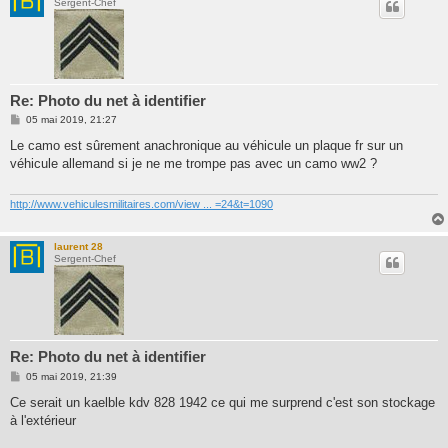
Sergent-Chef
Re: Photo du net à identifier
M
05 mai 2019, 21:27
e
s
Le camo est sûrement anachronique au véhicule un plaque fr sur un
s
véhicule allemand si je ne me trompe pas avec un camo ww2 ?
a
g
e
http://www.vehiculesmilitaires.com/view ... =24&t=1090
laurent 28
Sergent-Chef
Re: Photo du net à identifier
M
05 mai 2019, 21:39
e
s
Ce serait un kaelble kdv 828 1942 ce qui me surprend c'est son stockage
s
à l'extérieur
a
g
e