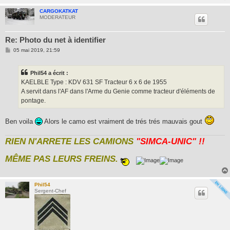
CARGOKATKAT
MODERATEUR
Re: Photo du net à identifier
M
05 mai 2019, 21:59
e
s
s
Phil54 a écrit :
a
g
KAELBLE Type : KDV 631 SF Tracteur 6 x 6 de 1955
e
A servit dans l'AF dans l'Arme du Genie comme tracteur d'éléments de
pontage.
Ben voila
Alors le camo est vraiment de trés trés mauvais gout
RIEN N'ARRETE LES CAMIONS
"SIMCA-UNIC" !!
MÊME PAS LEURS FREINS.
Phil54
Sergent-Chef