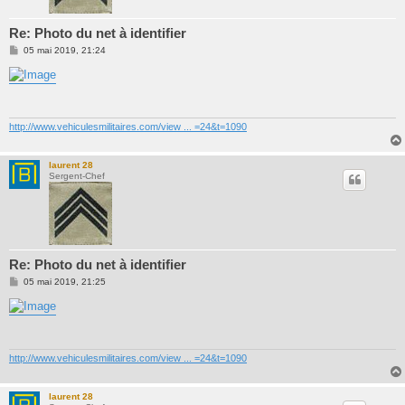
Re: Photo du net à identifier
M
05 mai 2019, 21:24
e
s
s
a
g
e
http://www.vehiculesmilitaires.com/view ... =24&t=1090
laurent 28
Sergent-Chef
Re: Photo du net à identifier
M
05 mai 2019, 21:25
e
s
s
a
g
e
http://www.vehiculesmilitaires.com/view ... =24&t=1090
laurent 28