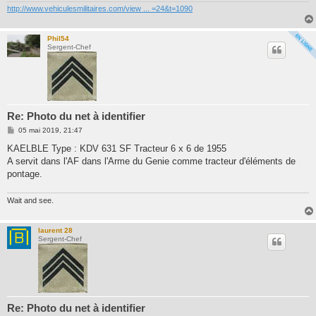
http://www.vehiculesmilitaires.com/view ... =24&t=1090
Phil54
Sergent-Chef
Re: Photo du net à identifier
M
05 mai 2019, 21:47
e
s
KAELBLE Type : KDV 631 SF Tracteur 6 x 6 de 1955
s
A servit dans l'AF dans l'Arme du Genie comme tracteur d'éléments de
a
g
pontage.
e
Wait and see.
laurent 28
Sergent-Chef
Re: Photo du net à identifier