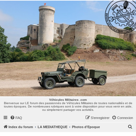
Véhicules Militaires .com
Bienvenue sur LE forum des passionnés de Véhicules Militaires de toutes nationalités et de
toutes époques. De nombreuses rubriques sont à votre disposition pour vous venir en aide,
ou simplement partager vos activités.
Véhicules Militaires .com
Bienvenue sur LE forum des passionnés de Véhicules Militaires de toutes nationalités et de
toutes époques. De nombreuses rubriques sont à votre disposition pour vous venir en aide,
ou simplement partager vos activités.
FAQ
S’enregistrer
Connexion
R
Index du forum
LA MEDIATHEQUE
Photos d'Epoque
e