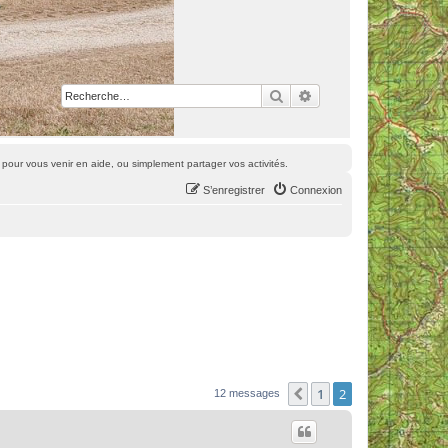
Rechercher
Recherche avancée
pour vous venir en aide, ou simplement partager vos activités.
S’enregistrer
Connexion
1
2
Précédente
12 messages