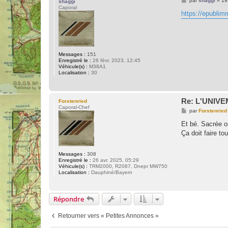
par
shaggi
»
19
shaggi
e
Caporal
s
https://epublimm
s
a
g
e
Messages :
151
Enregistré le :
26 févr. 2023, 12:45
Véhicule(s) :
M38A1
Localisation :
30
Re: L'UNIVEM
Forstenried
Caporal-Chef
M
par
Forstenried
e
s
Et bé. Sacrée o
s
Ça doit faire to
a
g
e
Messages :
308
Enregistré le :
26 avr. 2025, 05:29
Véhicule(s) :
TRM2000, R2087, Dnepr MW750
Localisation :
Dauphiné/Bayern
Répondre
Retourner vers « Petites Annonces »