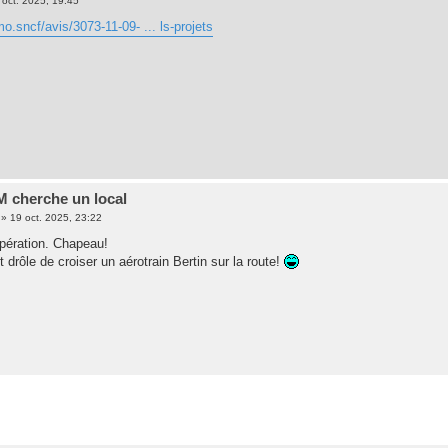
 oct. 2025, 19:45
o.sncf/avis/3073-11-09- ... ls-projets
 cherche un local
»
19 oct. 2025, 23:22
pération. Chapeau!
ut drôle de croiser un aérotrain Bertin sur la route!