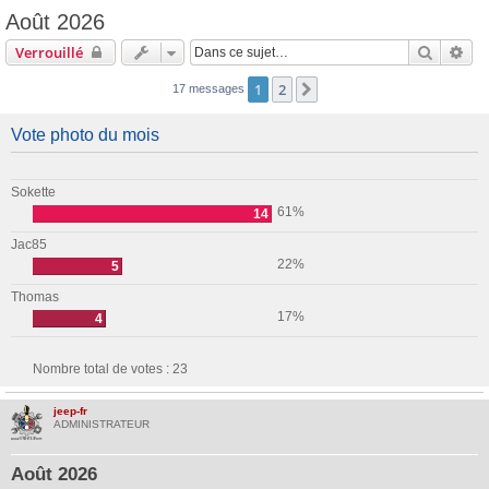
Août 2026
Recherc
Rec
Verrouillé
1
2
Suivante
17 messages
Vote photo du mois
Sokette
61%
14
Jac85
22%
5
Thomas
17%
4
Nombre total de votes :
23
jeep-fr
ADMINISTRATEUR
Août 2026