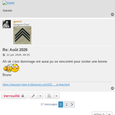
Sokette
gpw14
Sergent-Chef
Re: Août 2026
M
21 juil. 2026, 09:25
e
s
Ah ok c'est dommage ont aurai pu se rencontré pour siroter une bonne
s
a
.
g
e
Bruno
https://passion-jeep-b.blogspot.com/201 ... d-gpw.html
Verrouillé
1
2
Suivante
17 messages
Aller à