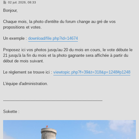
M
02 juil. 2026, 08:33
e
s
Bonjour,
s
a
g
Chaque mois, la photo d'entête du forum change au gré de vos
e
propositions et votes.
Un exemple :
download/file.php?id=14674
Proposez ici vos photos jusqu'au 20 du mois en cours, le vote débute le
21 jusqu'à la fin du mois et la photo gagnante sera affichée à partir du
début de mois suivant.
Le règlement se trouve ici :
viewtopic.php?f=39&t=318&p=1248#p1248
L'équipe d'administration.
--------------------------------------------------------------------------------
Sokette :