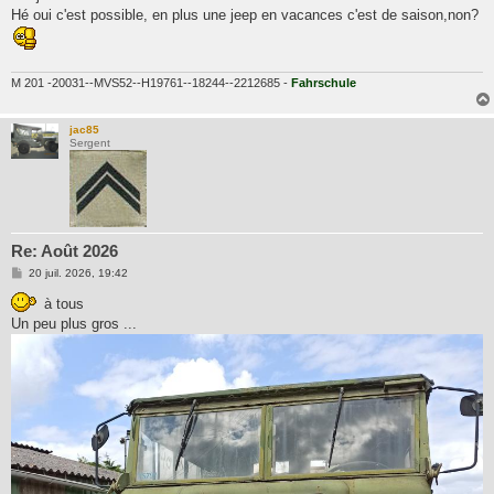
s
Hé oui c'est possible, en plus une jeep en vacances c'est de saison,non?
a
g
e
M 201 -20031--MVS52--H19761--18244--2212685 -
Fahrschule
jac85
Sergent
Re: Août 2026
M
20 juil. 2026, 19:42
e
s
à tous
s
Un peu plus gros ...
a
g
e