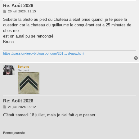
Re: Août 2026
M
20 juil. 2026, 21:15
e
s
Sokette la photo au pied du chateau a etait prise quand, je te pose la
s
question car la chateau du guillaume le conquérant est a 25 minutes de
a
g
ches moi.
e
est on aurai pu se rencontré
Bruno
https://passion-jeep-b.blogspot.com/201 ... d-gpw.html
Sokette
Sergent
Re: Août 2026
M
21 juil. 2026, 09:12
e
s
C'était samedi 18 juillet, mais je n'ai fait que passer.
s
a
g
e
Bonne journée