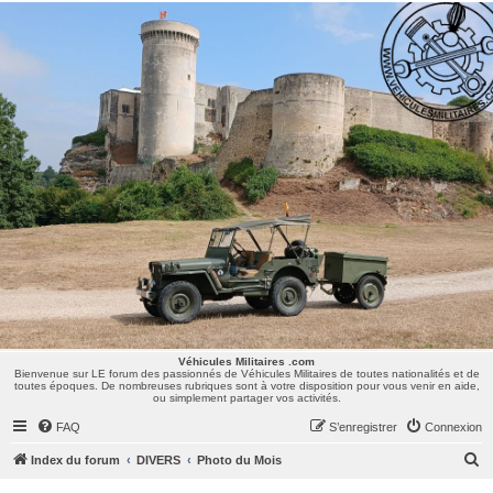
Véhicules Militaires .com
Bienvenue sur LE forum des passionnés de Véhicules Militaires de toutes nationalités et de
toutes époques. De nombreuses rubriques sont à votre disposition pour vous venir en aide,
ou simplement partager vos activités.
Véhicules Militaires .com
Bienvenue sur LE forum des passionnés de Véhicules Militaires de toutes nationalités et de
toutes époques. De nombreuses rubriques sont à votre disposition pour vous venir en aide,
ou simplement partager vos activités.
FAQ
S’enregistrer
Connexion
R
Index du forum
DIVERS
Photo du Mois
e