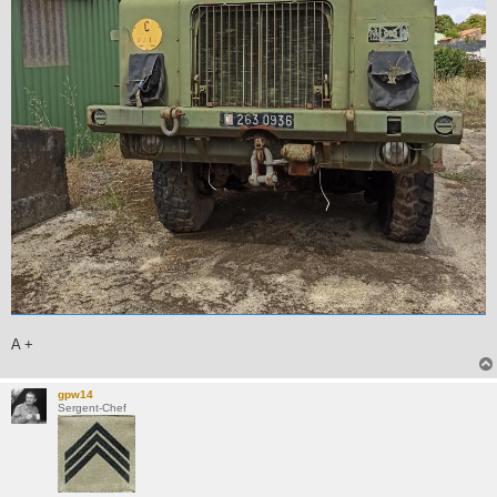
A +
gpw14
Sergent-Chef