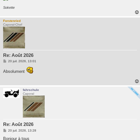
Sokette
Forstenried
Caporal-Chef
Re: Août 2026
M
20 juil. 2026, 13:01
e
s
Absolument
s
a
g
e
fahrschule
Caporal
Re: Août 2026
M
20 juil. 2026, 13:28
e
s
Bonjour à tous