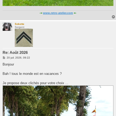
->
www.retro-atelier.com
<-
Sokette
Sergent
Re: Août 2026
M
20 juil. 2026, 09:22
e
s
Bonjour
s
a
g
Bah ! tous le monde est en vacances ?
e
Je propose deux clichés pour votre choix ...