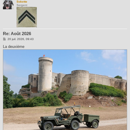
Sokette
Sergent
Re: Août 2026
M
20 juil. 2026, 09:43
e
s
La deuxième
s
a
g
e