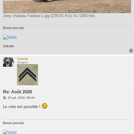
Jeep chateau Falaise-1.jpg (239.91 Kio) Vu 1363 fois
Bonne journée
Sokette
Sokette
Sergent
Re: Août 2026
M
20 juil. 2026, 09:44
e
s
Le vote est possible !
s
a
g
e
Bonne journée