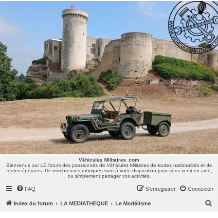
Véhicules Militaires .com
Bienvenue sur LE forum des passionnés de Véhicules Militaires de toutes nationalités et de
toutes époques. De nombreuses rubriques sont à votre disposition pour vous venir en aide,
ou simplement partager vos activités.
Véhicules Militaires .com
Bienvenue sur LE forum des passionnés de Véhicules Militaires de toutes nationalités et de
toutes époques. De nombreuses rubriques sont à votre disposition pour vous venir en aide,
ou simplement partager vos activités.
FAQ
S’enregistrer
Connexion
R
Index du forum
LA MEDIATHEQUE
Le Modélisme
e