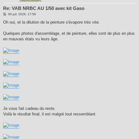
Re: VAB NRBC AU 1/50 avec kit Gaso
M
06 juil. 2026, 17:56
e
s
Oh oui, et la dilution de la peinture s'évapore très vite.
s
a
g
Quelques photos d'assemblage, et de peinture, elles sont de plus en plus
e
en mauvais états vu leurs âge.
Je vous fait cadeau du reste.
Voilà le résultat final, il est malgré tout ressemblant.