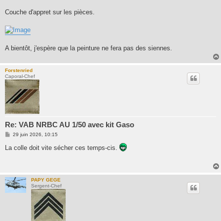
Couche d'appret sur les pièces.
A bientôt, j'espère que la peinture ne fera pas des siennes.
Forstenried
Caporal-Chef
Re: VAB NRBC AU 1/50 avec kit Gaso
M
29 juin 2026, 10:15
e
s
La colle doit vite sécher ces temps-cis.
s
a
g
e
PAPY GEGE
Sergent-Chef