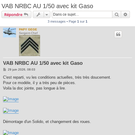
VAB NRBC AU 1/50 avec kit Gaso
Recherc
Rec
Répondre
3 messages • Page
1
sur
1
PAPY GEGE
Sergent-Chef
VAB NRBC AU 1/50 avec kit Gaso
M
29 juin 2026, 08:03
e
s
C'est reparti, vu les conditions actuelles, très très doucement.
s
Pour ce modèle, il y a très peu de pièces.
a
g
Voila la doc jointe, pas longue à lire.
e
Démontage d'un Solido, et changement des roues.