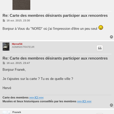
Re: Carte des membres désirants participer aux rencontres
M
16 oct. 2015, 23:30
e
s
Bonjour à Vous du "NORD" où j'ai l'impression d'être un peu seul
s
a
g
e
Herve54
ADMINISTRATEUR
Re: Carte des membres désirants participer aux rencontres
M
16 oct. 2015, 23:47
e
s
Bonjour Franek,
s
a
g
Je t'ajoutes sur la carte ? Tu es de quelle ville ?
e
Hervé
Carte des membres
>>> ICI <<<
Musées et lieux historiques conseillés par les membres
>>> ICI <<<
Franek