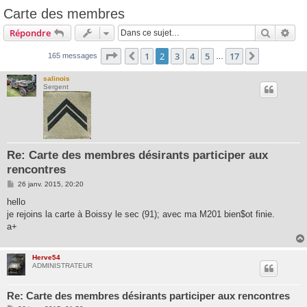
Carte des membres
Recherc
Rec
Répondre
Page
2
sur
17
1
2
3
4
5
17
Précédente
Suivante
165 messages
…
salinois
Sergent
Re: Carte des membres désirants participer aux
rencontres
M
26 janv. 2015, 20:20
e
s
hello
s
je rejoins la carte à Boissy le sec (91); avec ma M201 bien$ot finie.
a
g
a+
e
Herve54
ADMINISTRATEUR
Re: Carte des membres désirants participer aux rencontres