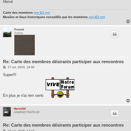
Hervé
Carte des membres
>>> ICI <<<
Musées et lieux historiques conseillés par les membres
>>> ICI <<<
Franek
Soldat
Re: Carte des membres désirants participer aux rencontres
M
17 oct. 2015, 14:00
e
s
Super!!!
s
a
g
e
En plus je n'ai rien senti.
Herve54
ADMINISTRATEUR
Re: Carte des membres désirants participer aux rencontres
M
17 oct. 2015, 14:12