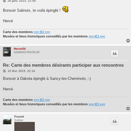
M
26 janv. 2015, 21:59
e
s
Bonsoir Salinois, te voilà épinglé !
s
a
g
Hervé
e
Carte des membres
>>> ICI <<<
Musées et lieux historiques conseillés par les membres
>>> ICI <<<
Herve54
ADMINISTRATEUR
Re: Carte des membres désirants participer aux rencontres
M
10 févr. 2015, 22:14
e
s
Bonsoir à Dakota épinglé à Sancy-les-Cheminots ;-)
s
a
g
Hervé
e
Carte des membres
>>> ICI <<<
Musées et lieux historiques conseillés par les membres
>>> ICI <<<
Franek
Soldat