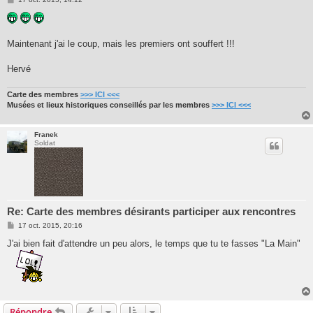
e
s
s
a
g
Maintenant j'ai le coup, mais les premiers ont souffert !!!
e
Hervé
Carte des membres
>>> ICI <<<
Musées et lieux historiques conseillés par les membres
>>> ICI <<<
Franek
Soldat
Re: Carte des membres désirants participer aux rencontres
M
17 oct. 2015, 20:16
e
s
J'ai bien fait d'attendre un peu alors, le temps que tu te fasses "La Main"
s
a
g
e
Répondre