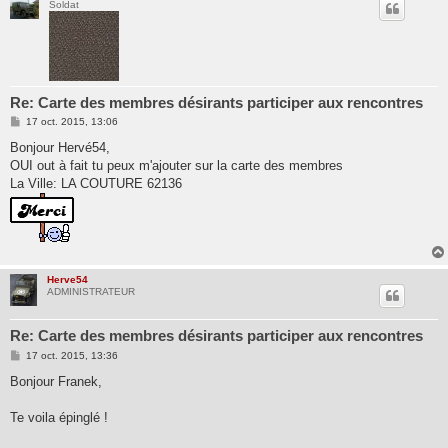
Soldat
Re: Carte des membres désirants participer aux rencontres
M
17 oct. 2015, 13:06
e
s
Bonjour Hervé54,
s
OUI out à fait tu peux m'ajouter sur la carte des membres
a
g
La Ville: LA COUTURE 62136
e
Herve54
ADMINISTRATEUR
Re: Carte des membres désirants participer aux rencontres
M
17 oct. 2015, 13:36
e
s
Bonjour Franek,
s
a
g
Te voila épinglé !
e