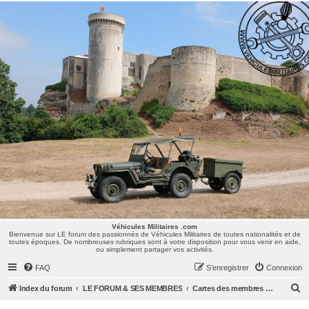
Véhicules Militaires .com
Bienvenue sur LE forum des passionnés de Véhicules Militaires de toutes nationalités et de
toutes époques. De nombreuses rubriques sont à votre disposition pour vous venir en aide,
ou simplement partager vos activités.
Véhicules Militaires .com
Bienvenue sur LE forum des passionnés de Véhicules Militaires de toutes nationalités et de
toutes époques. De nombreuses rubriques sont à votre disposition pour vous venir en aide,
ou simplement partager vos activités.
FAQ
S’enregistrer
Connexion
R
Index du forum
LE FORUM & SES MEMBRES
Cartes des membres & des centres d'intérêts
e