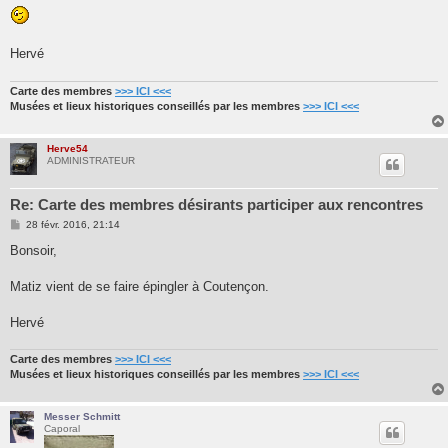
s
s
a
g
Hervé
e
Carte des membres
>>> ICI <<<
Musées et lieux historiques conseillés par les membres
>>> ICI <<<
Herve54
ADMINISTRATEUR
Re: Carte des membres désirants participer aux rencontres
M
28 févr. 2016, 21:14
e
s
Bonsoir,
s
a
g
Matiz vient de se faire épingler à Coutençon.
e
Hervé
Carte des membres
>>> ICI <<<
Musées et lieux historiques conseillés par les membres
>>> ICI <<<
Messer Schmitt
Caporal