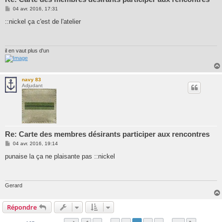
M
04 avr. 2016, 17:31
e
s
::nickel ça c'est de l'atelier
s
a
g
e
il en vaut plus d'un
navy 83
Adjudant
Re: Carte des membres désirants participer aux rencontres
M
04 avr. 2016, 19:14
e
s
punaise la ça ne plaisante pas ::nickel
s
a
g
e
Gerard
Répondre