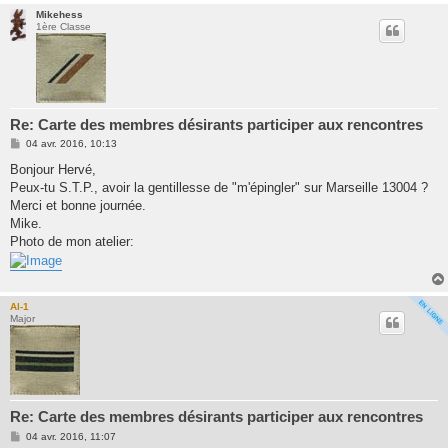
Mikehess
1ère Classe
Re: Carte des membres désirants participer aux rencontres
M
04 avr. 2016, 10:13
e
s
Bonjour Hervé,
s
Peux-tu S.T.P., avoir la gentillesse de "m'épingler" sur Marseille 13004 ?
a
g
Merci et bonne journée.
e
Mike.
Photo de mon atelier:
Al-1
Major
Re: Carte des membres désirants participer aux rencontres
M
04 avr. 2016, 11:07
e