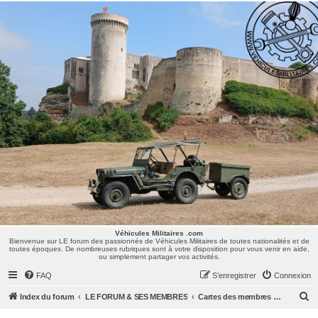
Véhicules Militaires .com
Bienvenue sur LE forum des passionnés de Véhicules Militaires de toutes nationalités et de
toutes époques. De nombreuses rubriques sont à votre disposition pour vous venir en aide,
ou simplement partager vos activités.
Véhicules Militaires .com
Bienvenue sur LE forum des passionnés de Véhicules Militaires de toutes nationalités et de
toutes époques. De nombreuses rubriques sont à votre disposition pour vous venir en aide,
ou simplement partager vos activités.
FAQ
S’enregistrer
Connexion
R
Index du forum
LE FORUM & SES MEMBRES
Cartes des membres & des centres d'intérêts
e