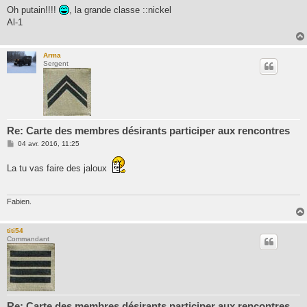
s
Oh putain!!!!
, la grande classe ::nickel
s
Al-1
a
g
e
Arma
Sergent
Re: Carte des membres désirants participer aux rencontres
M
04 avr. 2016, 11:25
e
s
La tu vas faire des jaloux
s
a
g
e
Fabien.
titi54
Commandant
Re: Carte des membres désirants participer aux rencontres