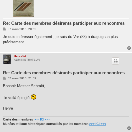
Re: Carte des membres désirants participer aux rencontres
M
07 mars 2016, 20:52
e
s
Je suis intéresser également , je suis du Var (83) à draguignan plus
s
précisement
a
g
e
Herve54
ADMINISTRATEUR
Re: Carte des membres désirants participer aux rencontres
M
07 mars 2016, 21:09
e
s
Bonsoir Messer Schmitt,
s
a
g
Te voilà épinglé
e
Hervé
Carte des membres
>>> ICI <<<
Musées et lieux historiques conseillés par les membres
>>> ICI <<<