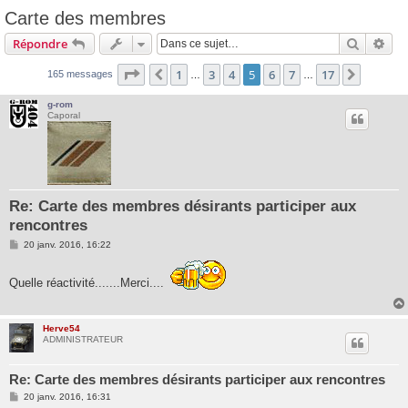
Carte des membres
Recherc
Rec
Répondre
Page
5
sur
17
1
3
4
5
6
7
17
Précédente
Suivant
165 messages
…
…
g-rom
Caporal
Re: Carte des membres désirants participer aux
rencontres
M
20 janv. 2016, 16:22
e
s
s
Quelle réactivité.......Merci....
a
g
e
Herve54
ADMINISTRATEUR
Re: Carte des membres désirants participer aux rencontres
M
20 janv. 2016, 16:31
e