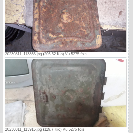
20230811_113856.jpg (206.52 Kio) Vu 5275 fois
20230811_113915.jpg (119.7 Kio) Vu 5275 fois