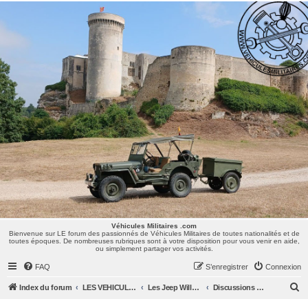
Véhicules Militaires .com
Bienvenue sur LE forum des passionnés de Véhicules Militaires de toutes nationalités et de
toutes époques. De nombreuses rubriques sont à votre disposition pour vous venir en aide,
ou simplement partager vos activités.
Véhicules Militaires .com
Bienvenue sur LE forum des passionnés de Véhicules Militaires de toutes nationalités et de
toutes époques. De nombreuses rubriques sont à votre disposition pour vous venir en aide,
ou simplement partager vos activités.
FAQ
S’enregistrer
Connexion
R
Index du forum
LES VEHICULES MILITAIRES
Les Jeep Willys MB, Ford GPW, Hotchkiss M201, CJ/M38/MUTT, ...
Discussions Générales
e