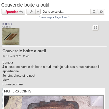
Couvercle boite a outil
Recherc
Rec
Répondre
1 message • Page
1
sur
1
jeeplele
Caporal
Couvercle boite a outil
M
11 août 2023, 11:46
e
s
Bonjour
s
J ai deux couvercle de boite,a outil mais je sait pas a quel véhicule il
a
g
appartienne
e
Je joint photo si je peut
Merci
Bonne journee
FICHIERS JOINTS