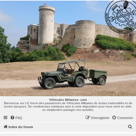
Véhicules Militaires .com
Bienvenue sur LE forum des passionnés de Véhicules Militaires de toutes nationalités et de
toutes époques. De nombreuses rubriques sont à votre disposition pour vous venir en aide,
ou simplement partager vos activités.
Véhicules Militaires .com
Bienvenue sur LE forum des passionnés de Véhicules Militaires de toutes nationalités et de
toutes époques. De nombreuses rubriques sont à votre disposition pour vous venir en aide,
ou simplement partager vos activités.
FAQ
S’enregistrer
Connexion
R
Index du forum
e