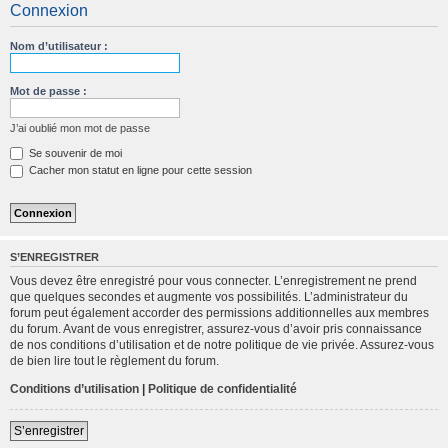
Connexion
c
h
Nom d’utilisateur :
e
r
Mot de passe :
c
J’ai oublié mon mot de passe
h
Se souvenir de moi
e
Cacher mon statut en ligne pour cette session
r
S’ENREGISTRER
Vous devez être enregistré pour vous connecter. L’enregistrement ne prend
que quelques secondes et augmente vos possibilités. L’administrateur du
forum peut également accorder des permissions additionnelles aux membres
du forum. Avant de vous enregistrer, assurez-vous d’avoir pris connaissance
de nos conditions d’utilisation et de notre politique de vie privée. Assurez-vous
de bien lire tout le règlement du forum.
Conditions d’utilisation
|
Politique de confidentialité
S’enregistrer