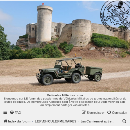
Véhicules Militaires .com
Bienvenue sur LE forum des passionnés de Véhicules Militaires de toutes nationalités et de
toutes époques. De nombreuses rubriques sont à votre disposition pour vous venir en aide,
ou simplement partager vos activités.
Véhicules Militaires .com
Bienvenue sur LE forum des passionnés de Véhicules Militaires de toutes nationalités et de
toutes époques. De nombreuses rubriques sont à votre disposition pour vous venir en aide,
ou simplement partager vos activités.
FAQ
S’enregistrer
Connexion
R
Index du forum
LES VEHICULES MILITAIRES
Les Camions et autres VLTT : Renault, Simca, Marmon, Saviem, Berliet, Sovamag, Land Rover, ...
e