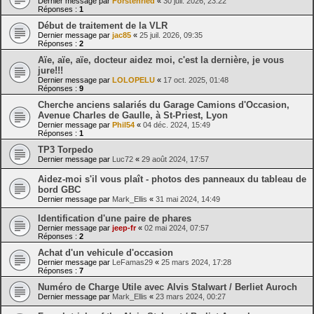
Dernier message par
Forstenried
«
30 juil. 2026, 23:22
Réponses :
1
Début de traitement de la VLR
Dernier message par
jac85
«
25 juil. 2026, 09:35
Réponses :
2
Aïe, aïe, aïe, docteur aidez moi, c'est la dernière, je vous
jure!!!
Dernier message par
LOLOPELU
«
17 oct. 2025, 01:48
Réponses :
9
Cherche anciens salariés du Garage Camions d'Occasion,
Avenue Charles de Gaulle, à St-Priest, Lyon
Dernier message par
Phil54
«
04 déc. 2024, 15:49
Réponses :
1
TP3 Torpedo
Dernier message par
Luc72
«
29 août 2024, 17:57
Aidez-moi s'il vous plaît - photos des panneaux du tableau de
bord GBC
Dernier message par
Mark_Ellis
«
31 mai 2024, 14:49
Identification d'une paire de phares
Dernier message par
jeep-fr
«
02 mai 2024, 07:57
Réponses :
2
Achat d'un vehicule d'occasion
Dernier message par
LeFamas29
«
25 mars 2024, 17:28
Réponses :
7
Numéro de Charge Utile avec Alvis Stalwart / Berliet Auroch
Dernier message par
Mark_Ellis
«
23 mars 2024, 00:27