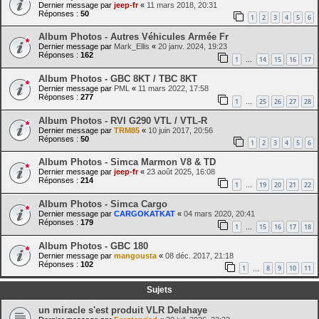
Dernier message par
jeep-fr
«
11 mars 2018, 20:31
Réponses :
50
1
2
3
4
5
6
Album Photos - Autres Véhicules Armée Fr
Dernier message par
Mark_Ellis
«
20 janv. 2024, 19:23
Réponses :
162
1
14
15
16
17
…
Album Photos - GBC 8KT / TBC 8KT
Dernier message par
PML
«
11 mars 2022, 17:58
Réponses :
277
1
25
26
27
28
…
Album Photos - RVI G290 VTL / VTL-R
Dernier message par
TRM85
«
10 juin 2017, 20:56
Réponses :
50
1
2
3
4
5
6
Album Photos - Simca Marmon V8 & TD
Dernier message par
jeep-fr
«
23 août 2025, 16:08
Réponses :
214
1
19
20
21
22
…
Album Photos - Simca Cargo
Dernier message par
CARGOKATKAT
«
04 mars 2020, 20:41
Réponses :
179
1
15
16
17
18
…
Album Photos - GBC 180
Dernier message par
mangousta
«
08 déc. 2017, 21:18
Réponses :
102
1
8
9
10
11
…
Sujets
un miracle s'est produit VLR Delahaye