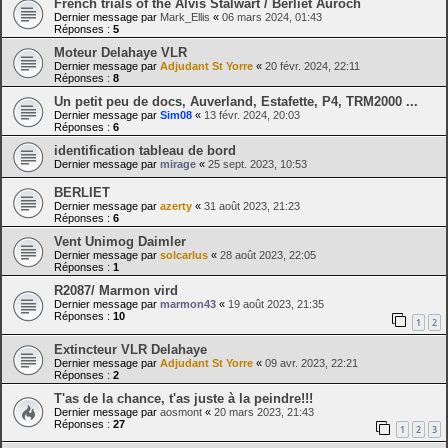
French trials of the Alvis Stalwart / Berliet Auroch
Dernier message par
Mark_Ellis
«
06 mars 2024, 01:43
Réponses :
5
Moteur Delahaye VLR
Dernier message par
Adjudant St Yorre
«
20 févr. 2024, 22:11
Réponses :
8
Un petit peu de docs, Auverland, Estafette, P4, TRM2000 ...
Dernier message par
Sim08
«
13 févr. 2024, 20:03
Réponses :
6
identification tableau de bord
Dernier message par
mirage
«
25 sept. 2023, 10:53
BERLIET
Dernier message par
azerty
«
31 août 2023, 21:23
Réponses :
6
Vent Unimog Daimler
Dernier message par
solcarlus
«
28 août 2023, 22:05
Réponses :
1
R2087/ Marmon vird
Dernier message par
marmon43
«
19 août 2023, 21:35
Réponses :
10
1
2
Extincteur VLR Delahaye
Dernier message par
Adjudant St Yorre
«
09 avr. 2023, 22:21
Réponses :
2
T'as de la chance, t'as juste à la peindre!!!
Dernier message par
aosmont
«
20 mars 2023, 21:43
Réponses :
27
1
2
3