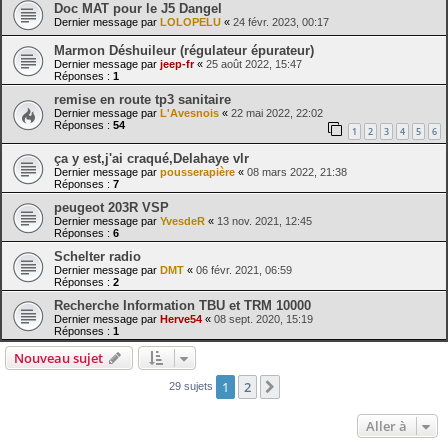
Doc MAT pour le J5 Dangel
Dernier message par
LOLOPELU
«
24 févr. 2023, 00:17
Marmon Déshuileur (régulateur épurateur)
Dernier message par
jeep-fr
«
25 août 2022, 15:47
Réponses :
1
remise en route tp3 sanitaire
Dernier message par
L'Avesnois
«
22 mai 2022, 22:02
Réponses :
54
1
2
3
4
5
6
ça y est,j'ai craqué,Delahaye vlr
Dernier message par
pousserapière
«
08 mars 2022, 21:38
Réponses :
7
peugeot 203R VSP
Dernier message par
YvesdeR
«
13 nov. 2021, 12:45
Réponses :
6
Schelter radio
Dernier message par
DMT
«
06 févr. 2021, 06:59
Réponses :
2
Recherche Information TBU et TRM 10000
Dernier message par
Herve54
«
08 sept. 2020, 15:19
Réponses :
1
Nouveau sujet
1
2
Suivante
29 sujets
Aller à