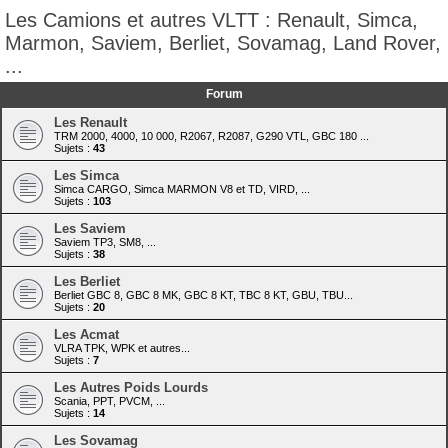
Les Camions et autres VLTT : Renault, Simca,
Marmon, Saviem, Berliet, Sovamag, Land Rover,
...
Forum
Les Renault
TRM 2000, 4000, 10 000, R2067, R2087, G290 VTL, GBC 180 ...
Sujets :
43
Les Simca
Simca CARGO, Simca MARMON V8 et TD, VIRD, ...
Sujets :
103
Les Saviem
Saviem TP3, SM8, ...
Sujets :
38
Les Berliet
Berliet GBC 8, GBC 8 MK, GBC 8 KT, TBC 8 KT, GBU, TBU...
Sujets :
20
Les Acmat
VLRA TPK, WPK et autres...
Sujets :
7
Les Autres Poids Lourds
Scania, PPT, PVCM, ...
Sujets :
14
Les Sovamag