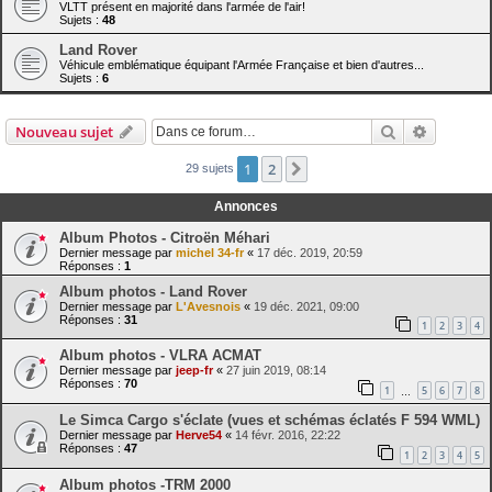
VLTT présent en majorité dans l'armée de l'air!
Sujets :
48
Land Rover
Véhicule emblématique équipant l'Armée Française et bien d'autres...
Sujets :
6
Rechercher
Recherch
Nouveau sujet
1
2
Suivante
29 sujets
Annonces
Album Photos - Citroën Méhari
Dernier message par
michel 34-fr
«
17 déc. 2019, 20:59
Réponses :
1
Album photos - Land Rover
Dernier message par
L'Avesnois
«
19 déc. 2021, 09:00
Réponses :
31
1
2
3
4
Album photos - VLRA ACMAT
Dernier message par
jeep-fr
«
27 juin 2019, 08:14
Réponses :
70
1
5
6
7
8
…
Le Simca Cargo s'éclate (vues et schémas éclatés F 594 WML)
Dernier message par
Herve54
«
14 févr. 2016, 22:22
Réponses :
47
1
2
3
4
5
Album photos -TRM 2000