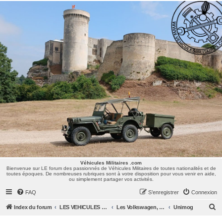
Véhicules Militaires .com
Bienvenue sur LE forum des passionnés de Véhicules Militaires de toutes nationalités et de
toutes époques. De nombreuses rubriques sont à votre disposition pour vous venir en aide,
ou simplement partager vos activités.
Véhicules Militaires .com
Bienvenue sur LE forum des passionnés de Véhicules Militaires de toutes nationalités et de
toutes époques. De nombreuses rubriques sont à votre disposition pour vous venir en aide,
ou simplement partager vos activités.
FAQ
S’enregistrer
Connexion
R
Index du forum
LES VEHICULES MILITAIRES
Les Volkswagen, Mercedes, Opel, Zis, Lancia, GAZ,...
Unimog
e