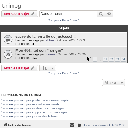
Unimog
Rechercher
Recherch
Nouveau sujet
2 sujets • Page
1
sur
1
Sujets
sauvé de la ferraille de justesse!!!!
Dernier message par
al.fen
«
04 févr. 2022, 12:03
Réponses :
4
Mon 404....et son "frangin"
Dernier message par
g-rom
«
24 déc. 2017, 22:25
Réponses :
132
1
11
12
13
14
…
Nouveau sujet
2 sujets • Page
1
sur
1
Aller à
PERMISSIONS DU FORUM
Vous
ne pouvez pas
poster de nouveaux sujets
Vous
ne pouvez pas
répondre aux sujets
Vous
ne pouvez pas
modifier vos messages
Vous
ne pouvez pas
supprimer vos messages
Vous
ne pouvez pas
joindre des fichiers
Index du forum
Heures au format
UTC+02:00