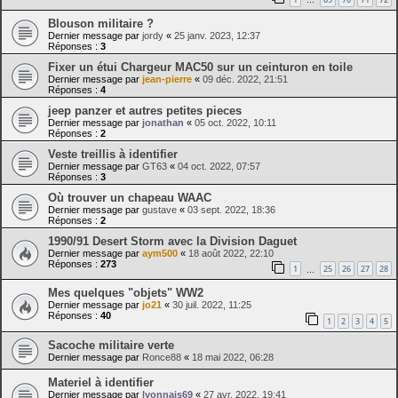
…
Blouson militaire ?
Dernier message par
jordy
«
25 janv. 2023, 12:37
Réponses :
3
Fixer un étui Chargeur MAC50 sur un ceinturon en toile
Dernier message par
jean-pierre
«
09 déc. 2022, 21:51
Réponses :
4
jeep panzer et autres petites pieces
Dernier message par
jonathan
«
05 oct. 2022, 10:11
Réponses :
2
Veste treillis à identifier
Dernier message par
GT63
«
04 oct. 2022, 07:57
Réponses :
3
Où trouver un chapeau WAAC
Dernier message par
gustave
«
03 sept. 2022, 18:36
Réponses :
2
1990/91 Desert Storm avec la Division Daguet
Dernier message par
aym500
«
18 août 2022, 22:10
Réponses :
273
1
25
26
27
28
…
Mes quelques "objets" WW2
Dernier message par
jo21
«
30 juil. 2022, 11:25
Réponses :
40
1
2
3
4
5
Sacoche militaire verte
Dernier message par
Ronce88
«
18 mai 2022, 06:28
Materiel à identifier
Dernier message par
lyonnais69
«
27 avr. 2022, 19:41