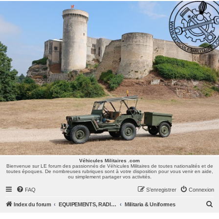
Véhicules Militaires .com
Bienvenue sur LE forum des passionnés de Véhicules Militaires de toutes nationalités et de
toutes époques. De nombreuses rubriques sont à votre disposition pour vous venir en aide,
ou simplement partager vos activités.
Véhicules Militaires .com
Bienvenue sur LE forum des passionnés de Véhicules Militaires de toutes nationalités et de
toutes époques. De nombreuses rubriques sont à votre disposition pour vous venir en aide,
ou simplement partager vos activités.
FAQ
S’enregistrer
Connexion
R
Index du forum
EQUIPEMENTS, RADIOS & UNIFORMES
Militaria & Uniformes
e