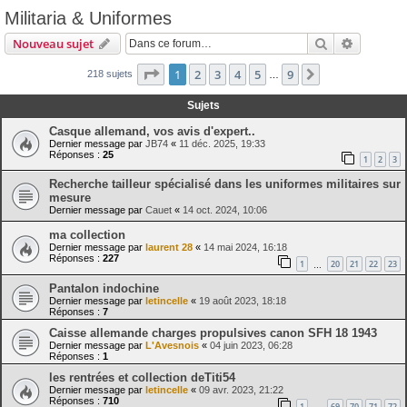
Militaria & Uniformes
Rechercher
Recherch
Nouveau sujet
Page
1
sur
9
1
2
3
4
5
9
Suivante
218 sujets
…
Sujets
Casque allemand, vos avis d'expert..
Dernier message par
JB74
«
11 déc. 2025, 19:33
Réponses :
25
1
2
3
Recherche tailleur spécialisé dans les uniformes militaires sur
mesure
Dernier message par
Cauet
«
14 oct. 2024, 10:06
ma collection
Dernier message par
laurent 28
«
14 mai 2024, 16:18
Réponses :
227
1
20
21
22
23
…
Pantalon indochine
Dernier message par
letincelle
«
19 août 2023, 18:18
Réponses :
7
Caisse allemande charges propulsives canon SFH 18 1943
Dernier message par
L'Avesnois
«
04 juin 2023, 06:28
Réponses :
1
les rentrées et collection deTiti54
Dernier message par
letincelle
«
09 avr. 2023, 21:22
Réponses :
710
1
69
70
71
72