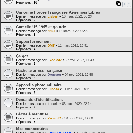
Réponses :
16
1
2
Uniforme Forces Françaises Aériennes Libres
Dernier message par
Lisbert
«
16 mars 2022, 06:23
Réponses :
9
Gamelle US 1945 et gourde
Dernier message par
titi54
«
13 mars 2022, 06:20
Réponses :
2
Support armement
Dernier message par
DMT
«
12 mars 2022, 18:51
Réponses :
4
Ça gaz....
Dernier message par
Exodia42
«
27 févr. 2022, 17:43
Réponses :
2
Hachette armée française
Dernier message par
Dropster
«
04 nov. 2021, 17:58
Réponses :
3
Appareils photo militaire
Dernier message par
Filitosa
«
31 oct. 2021, 18:19
Réponses :
2
Demande d'identification.
Dernier message par
frederic
«
03 sept. 2020, 22:14
Réponses :
7
Bâche à identifier
Dernier message par
YvesdeR
«
30 août 2020, 14:08
Réponses :
3
Mes mannequins
Dernier message par
CARGOKATKAT
«
11 août 2020, 08:08