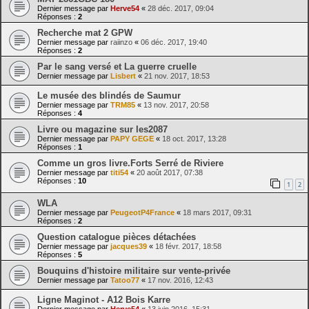
Dernier message par
Herve54
«
28 déc. 2017, 09:04
Réponses :
2
Recherche mat 2 GPW
Dernier message par
raiinzo
«
06 déc. 2017, 19:40
Réponses :
2
Par le sang versé et La guerre cruelle
Dernier message par
Lisbert
«
21 nov. 2017, 18:53
Le musée des blindés de Saumur
Dernier message par
TRM85
«
13 nov. 2017, 20:58
Réponses :
4
Livre ou magazine sur les2087
Dernier message par
PAPY GEGE
«
18 oct. 2017, 13:28
Réponses :
1
Comme un gros livre.Forts Serré de Riviere
Dernier message par
titi54
«
20 août 2017, 07:38
Réponses :
10
1
2
WLA
Dernier message par
PeugeotP4France
«
18 mars 2017, 09:31
Réponses :
2
Question catalogue pièces détachées
Dernier message par
jacques39
«
18 févr. 2017, 18:58
Réponses :
5
Bouquins d'histoire militaire sur vente-privée
Dernier message par
Tatoo77
«
17 nov. 2016, 12:43
Ligne Maginot - A12 Bois Karre