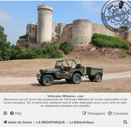
Véhicules Militaires .com
Bienvenue sur LE forum des passionnés de Véhicules Militaires de toutes nationalités et de
toutes époques. De nombreuses rubriques sont à votre disposition pour vous venir en aide,
ou simplement partager vos activités.
Véhicules Militaires .com
Bienvenue sur LE forum des passionnés de Véhicules Militaires de toutes nationalités et de
toutes époques. De nombreuses rubriques sont à votre disposition pour vous venir en aide,
ou simplement partager vos activités.
FAQ
S’enregistrer
Connexion
R
Index du forum
LA MEDIATHEQUE
La Bibliothèque
e