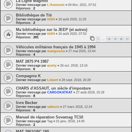
La Ligne Maginot
Dernier message par
L'Avesnois
«
04 févr. 2021, 07:51
Réponses :
2
Bibliothèque de Titi
Dernier message par
titi54
«
16 août 2020, 11:25
Réponses :
2
Ma bibliothèque sur la JEEP (et autres)
Dernier message par
titi54
«
16 août 2020, 07:52
Réponses :
201
1
18
19
20
21
…
Véhicules militaires français de 1945 à 1994
Dernier message par
mangousta
«
27 mai 2020, 23:44
Réponses :
4
MAT 2875 P4 1987
Dernier message par
azerty
«
26 oct. 2018, 13:16
Réponses :
6
Compagnie K
Dernier message par
Lisbert
«
28 sept. 2018, 20:28
CHARS d'ASSAUT, un siècle d'imposture
Dernier message par
CARGOKATKAT
«
27 août 2018, 15:18
Réponses :
8
livre Becker
Dernier message par
salinois
«
27 mars 2018, 12:24
Réponses :
6
Manuel de réparation Sovamag TC10
Dernier message par
Tag
«
01 janv. 2018, 14:45
Réponses :
2
MAT 2861GBC 180