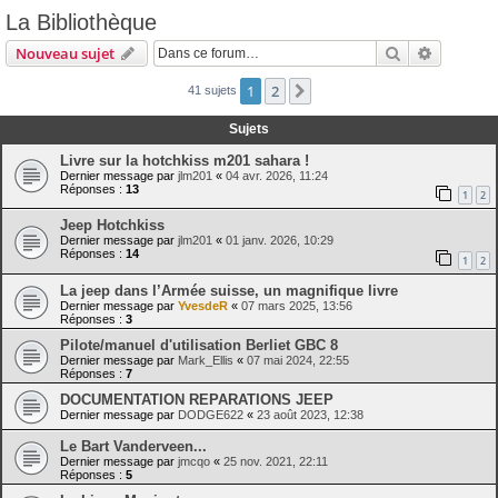
La Bibliothèque
Rechercher
Recherch
Nouveau sujet
1
2
Suivante
41 sujets
Sujets
Livre sur la hotchkiss m201 sahara !
Dernier message par
jlm201
«
04 avr. 2026, 11:24
Réponses :
13
1
2
Jeep Hotchkiss
Dernier message par
jlm201
«
01 janv. 2026, 10:29
Réponses :
14
1
2
La jeep dans l’Armée suisse, un magnifique livre
Dernier message par
YvesdeR
«
07 mars 2025, 13:56
Réponses :
3
Pilote/manuel d'utilisation Berliet GBC 8
Dernier message par
Mark_Ellis
«
07 mai 2024, 22:55
Réponses :
7
DOCUMENTATION REPARATIONS JEEP
Dernier message par
DODGE622
«
23 août 2023, 12:38
Le Bart Vanderveen...
Dernier message par
jmcqo
«
25 nov. 2021, 22:11
Réponses :
5