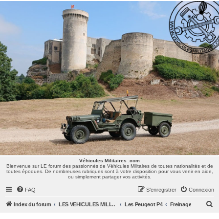
Véhicules Militaires .com
Bienvenue sur LE forum des passionnés de Véhicules Militaires de toutes nationalités et de
toutes époques. De nombreuses rubriques sont à votre disposition pour vous venir en aide,
ou simplement partager vos activités.
Véhicules Militaires .com
Bienvenue sur LE forum des passionnés de Véhicules Militaires de toutes nationalités et de
toutes époques. De nombreuses rubriques sont à votre disposition pour vous venir en aide,
ou simplement partager vos activités.
FAQ
S’enregistrer
Connexion
R
Index du forum
LES VEHICULES MILITAIRES
Les Peugeot P4
Freinage
e