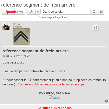
reference segment de frein arriere
Recherc
Rec
Répondre
1 message • Page
1
sur
1
MATIZ
Sergent
reference segment de frein arriere
M
04 sept. 2016, 22:40
e
s
Bonsoir à tous,
s
a
g
C'est le temps du contrôle technique ! ::lisca
e
Et pour passer le CT correctement je suis bon pour replacer les tambours
de frein (
...Connexion obligatoire pour voir le reste du sujet
EGO MITTO, ERGO SUM
Ce sujet a
13
réponses