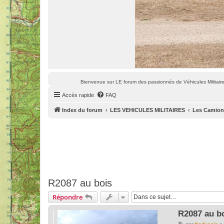
Bienvenue sur LE forum des passionnés de Véhicules Militaires
Accès rapide
FAQ
Index du forum
LES VEHICULES MILITAIRES
Les Camions
R2087 au bois
Répondre
R2087 au b
M