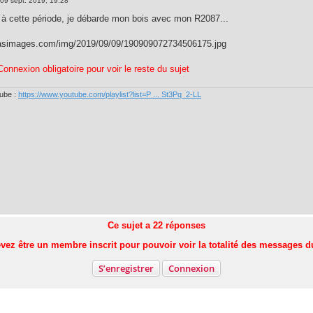
09 sept. 2019, 19:28
à cette période, je débarde mon bois avec mon R2087...
casimages.com/img/2019/09/09/190909072734506175.jpg
.Connexion obligatoire pour voir le reste du sujet
tube :
https://www.youtube.com/playlist?list=P ... St3Pq_2-LL
Ce sujet a
22
réponses
vez être un membre inscrit pour pouvoir voir la totalité des messages d
S’enregistrer
Connexion