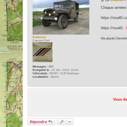
par
freducoin
»
e
s
Chaque années 
s
a
g
https://nsa40.
e
https://nsa40
..
freducoin
Ma playlist Dansle
Caporal-Chef
Messages :
465
Enregistré le :
31 déc. 2014, 19:44
Véhicule(s) :
R2087, VLR Delahaye
Localisation :
Marne
Vous de
Répondre