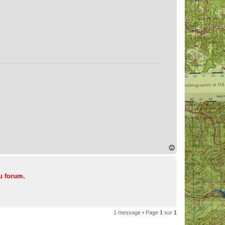
H
a
u
t
u forum.
1 message • Page
1
sur
1