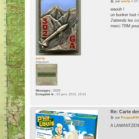
M
par
azerty
»
17 
e
s
waouh !
s
un bunker tout 
a
g
J'attends les c
e
merci TRM pour 
azerty
Adjudant
Messages :
2033
Enregistré le :
02 janv. 2015, 15:01
Re: Carte des
M
par
PeugeotP4F
e
s
A LAWANTZENAU 
s
a
g