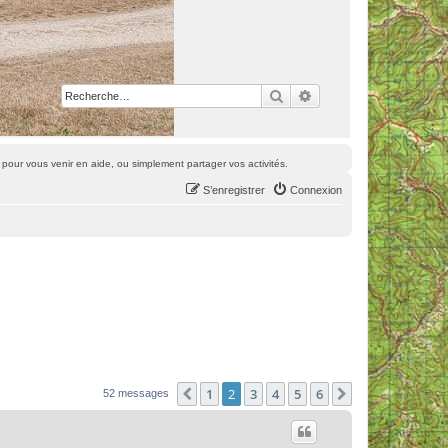
Rechercher
Recherche avancée
pour vous venir en aide, ou simplement partager vos activités.
S’enregistrer
Connexion
1
2
3
4
5
6
Précédente
Suivante
52 messages