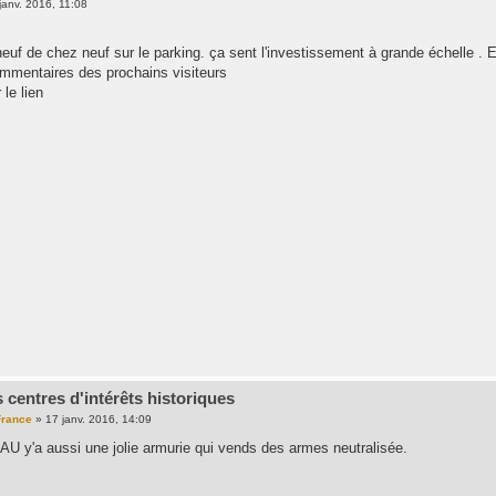
janv. 2016, 11:08
neuf de chez neuf sur le parking. ça sent l'investissement à grande échelle .
ommentaires des prochains visiteurs
le lien
 centres d'intérêts historiques
rance
»
17 janv. 2016, 14:09
y'a aussi une jolie armurie qui vends des armes neutralisée.