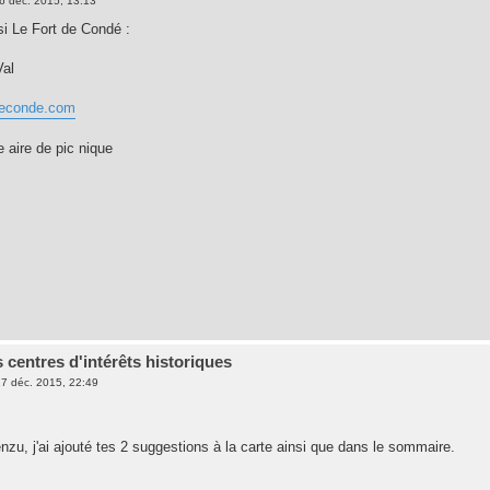
6 déc. 2015, 13:13
i Le Fort de Condé :
Val
tdeconde.com
e aire de pic nique
 centres d'intérêts historiques
7 déc. 2015, 22:49
nzu, j'ai ajouté tes 2 suggestions à la carte ainsi que dans le sommaire.