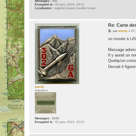
Messages :
292
Enregistré le :
02 janv. 2016, 19:31
Localisation :
regretté bassin houiller lorrain
Re: Carte des
M
par
azerty
»
17 
e
s
un musée à L
s
a
g
Message adressé
e
Il y aurait un
Quelqu'un connai
Devrait il figure
azerty
Adjudant
Messages :
2033
Enregistré le :
02 janv. 2015, 15:01