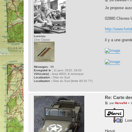
par
Lurenzu
»
1
e
s
Je propose auss
s
a
g
02880 Chivres-
e
http://www.for
Lurenzu
il y a une grand
1ère Classe
Messages :
98
Enregistré le :
11 janv. 2015, 19:03
Véhicule(s) :
Jeep M201 & remorque
Localisation :
Oise du Sud
Localisation :
Oise du Sud (limite 60 02 77)
Re: Carte des
M
par
Herve54
»
1
e
s
s
a
Lure
g
e
Hervé