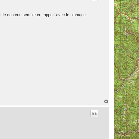
 Et le contenu semble en rapport avec le plumage.
H
a
u
t