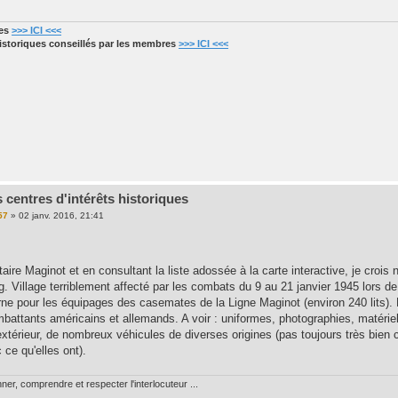
res
>>> ICI <<<
historiques conseillés par les membres
>>> ICI <<<
 centres d'intérêts historiques
57
»
02 janv. 2016, 21:41
ntaire Maginot et en consultant la liste adossée à la carte interactive, je crois 
Village terriblement affecté par les combats du 9 au 21 janvier 1945 lors de b
rne pour les équipages des casemates de la Ligne Maginot (environ 240 lits). 
mbattants américains et allemands. A voir : uniformes, photographies, matérie
 extérieur, de nombreux véhicules de diverses origines (pas toujours très bien
 ce qu'elles ont).
nner, comprendre et respecter l'interlocuteur ...