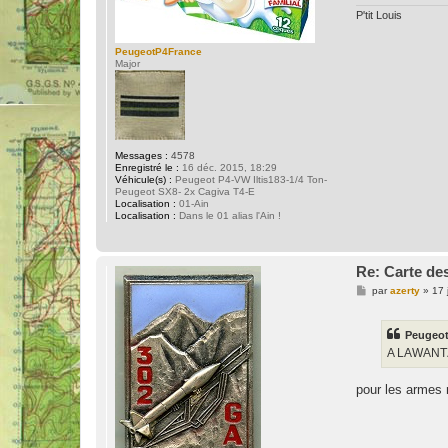
e
P'tit Louis
PeugeotP4France
Major
Messages :
4578
Enregistré le :
16 déc. 2015, 18:29
Véhicule(s) :
Peugeot P4-VW Iltis183-1/4 Ton-
Peugeot SX8- 2x Cagiva T4-E
Localisation :
01-Ain
Localisation :
Dans le 01 alias l'Ain !
Re: Carte des
M
par
azerty
»
17 
e
s
s
Peugeot
a
g
A LAWANTZE
e
pour les armes n