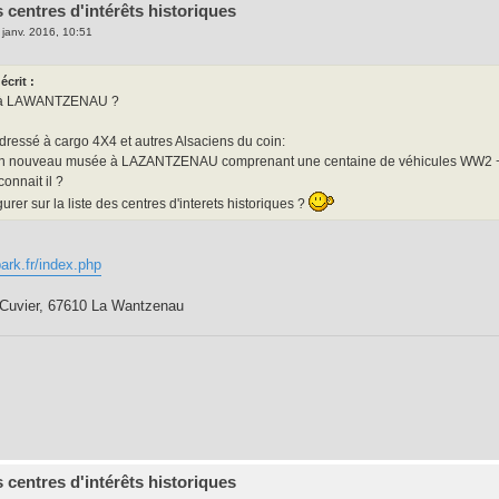
 centres d'intérêts historiques
 janv. 2016, 10:51
écrit :
 à LAWANTZENAU ?
ressé à cargo 4X4 et autres Alsaciens du coin:
t un nouveau musée à LAZANTZENAU comprenant une centaine de véhicules WW2 +..
onnait il ?
igurer sur la liste des centres d'interets historiques ?
rk.fr/index.php
Cuvier, 67610 La Wantzenau
 centres d'intérêts historiques