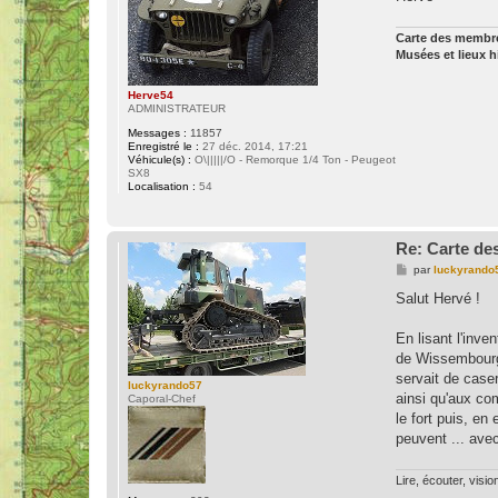
Carte des memb
Musées et lieux 
Herve54
ADMINISTRATEUR
Messages :
11857
Enregistré le :
27 déc. 2014, 17:21
Véhicule(s) :
O\|||||/O - Remorque 1/4 Ton - Peugeot
SX8
Localisation :
54
Re: Carte des
M
par
luckyrando
e
s
Salut Hervé !
s
a
g
En lisant l'inve
e
de Wissembourg. 
servait de case
luckyrando57
ainsi qu'aux co
Caporal-Chef
le fort puis, en
peuvent ... avec
Lire, écouter, visio