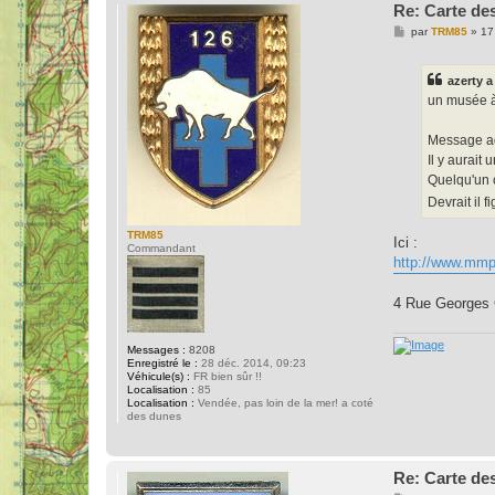
Re: Carte des
M
par
TRM85
»
17
e
s
s
azerty a 
a
g
un musée
e
Message ad
Il y aurai
Quelqu'un c
Devrait il f
TRM85
Ici :
Commandant
http://www.mmpa
4 Rue Georges 
Messages :
8208
Enregistré le :
28 déc. 2014, 09:23
Véhicule(s) :
FR bien sûr !!
Localisation :
85
Localisation :
Vendée, pas loin de la mer! a coté
des dunes
Re: Carte des