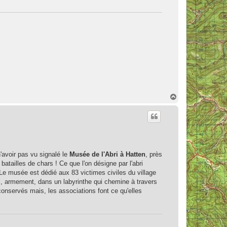
H
a
u
t
n'avoir pas vu signalé le
Musée de l'Abri à Hatten
, près
atailles de chars ! Ce que l'on désigne par l'abri
Le musée est dédié aux 83 victimes civiles du village
l, armement, dans un labyrinthe qui chemine à travers
 conservés mais, les associations font ce qu'elles