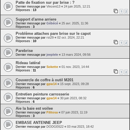
Patte de fixation sur par brise : ?
Dernier message par
Vincent13
«
24 juin 2025, 12:21
Réponses :
13
1
2
Support d'arme arriere
Dernier message par
Gébécé
«
25 avr. 2025, 11:36
Réponses :
3
Problème attaches pare brise sur le capot
Dernier message par
rst29
«
02 oct. 2024, 22:21
Réponses :
10
1
2
Parebrise
Dernier message par
jeeplele
«
13 mars 2024, 09:56
Rideau latéral
Dernier message par
Sokette
«
01 nov. 2023, 14:44
Réponses :
11
1
2
Couvercle de coffre à outil M201
Dernier message par
gpw14
«
15 sept. 2023, 09:28
Réponses :
6
Entretien peinture carrosserie
Dernier message par
gpw14
«
30 juin 2023, 08:32
Réponses :
6
Aie la baie est voilee
Dernier message par
Filitosa
«
07 juin 2023, 11:19
Réponses :
3
EMBASE ANTENNE JEEP
Dernier message par
DODGE622
«
03 mai 2023, 18:42