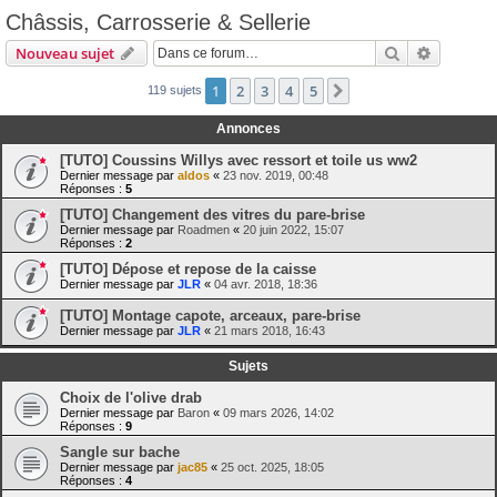
Châssis, Carrosserie & Sellerie
Rechercher
Recherch
Nouveau sujet
1
2
3
4
5
Suivante
119 sujets
Annonces
[TUTO] Coussins Willys avec ressort et toile us ww2
Dernier message par
aldos
«
23 nov. 2019, 00:48
Réponses :
5
[TUTO] Changement des vitres du pare-brise
Dernier message par
Roadmen
«
20 juin 2022, 15:07
Réponses :
2
[TUTO] Dépose et repose de la caisse
Dernier message par
JLR
«
04 avr. 2018, 18:36
[TUTO] Montage capote, arceaux, pare-brise
Dernier message par
JLR
«
21 mars 2018, 16:43
Sujets
Choix de l'olive drab
Dernier message par
Baron
«
09 mars 2026, 14:02
Réponses :
9
Sangle sur bache
Dernier message par
jac85
«
25 oct. 2025, 18:05
Réponses :
4