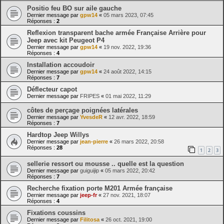
Positio feu BO sur aile gauche
Dernier message par
gpw14
«
05 mars 2023, 07:45
Réponses :
2
Reflexion transparent bache armée Française Arrière pour
Jeep avec kit Peugeot P4
Dernier message par
gpw14
«
19 nov. 2022, 19:36
Réponses :
4
Installation accoudoir
Dernier message par
gpw14
«
24 août 2022, 14:15
Réponses :
7
Déflecteur capot
Dernier message par
FRIPES
«
01 mai 2022, 11:29
côtes de perçage poignées latérales
Dernier message par
YvesdeR
«
12 avr. 2022, 18:59
Réponses :
7
Hardtop Jeep Willys
Dernier message par
jean-pierre
«
26 mars 2022, 20:58
Réponses :
28
1
2
3
sellerie ressort ou mousse .. quelle est la question
Dernier message par
guiguijip
«
05 mars 2022, 20:42
Réponses :
7
Recherche fixation porte M201 Armée française
Dernier message par
jeep-fr
«
27 nov. 2021, 18:07
Réponses :
4
Fixations coussins
Dernier message par
Filitosa
«
26 oct. 2021, 19:00