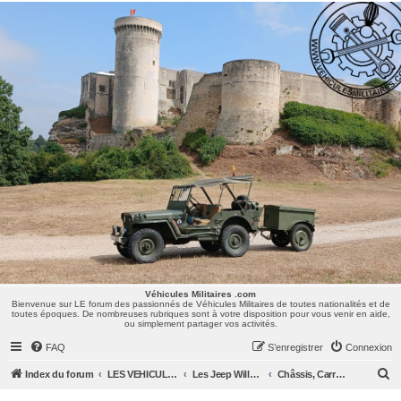
Véhicules Militaires .com
Bienvenue sur LE forum des passionnés de Véhicules Militaires de toutes nationalités et de
toutes époques. De nombreuses rubriques sont à votre disposition pour vous venir en aide,
ou simplement partager vos activités.
Véhicules Militaires .com
Bienvenue sur LE forum des passionnés de Véhicules Militaires de toutes nationalités et de
toutes époques. De nombreuses rubriques sont à votre disposition pour vous venir en aide,
ou simplement partager vos activités.
FAQ
S’enregistrer
Connexion
R
Index du forum
LES VEHICULES MILITAIRES
Les Jeep Willys MB, Ford GPW, Hotchkiss M201, CJ/M38/MUTT, ...
Châssis, Carrosserie & Sellerie
e