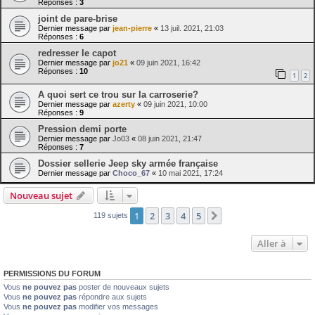
Réponses :
3
joint de pare-brise
Dernier message par
jean-pierre
«
13 juil. 2021, 21:03
Réponses :
6
redresser le capot
Dernier message par
jo21
«
09 juin 2021, 16:42
Réponses :
10
1
2
A quoi sert ce trou sur la carroserie?
Dernier message par
azerty
«
09 juin 2021, 10:00
Réponses :
9
Pression demi porte
Dernier message par
Jo03
«
08 juin 2021, 21:47
Réponses :
7
Dossier sellerie Jeep sky armée française
Dernier message par
Choco_67
«
10 mai 2021, 17:24
Nouveau sujet
1
2
3
4
5
Suivante
119 sujets
Aller à
PERMISSIONS DU FORUM
Vous
ne pouvez pas
poster de nouveaux sujets
Vous
ne pouvez pas
répondre aux sujets
Vous
ne pouvez pas
modifier vos messages