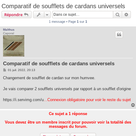
Comparatif de soufflets de cardans universels
Recherc
Rec
Répondre
1 message • Page
1
sur
1
Malthus
Caporal
Comparatif de soufflets de cardans universels
M
01 juil. 2022, 20:13
e
s
Changement de soufflet de cardan sur mon humvee.
s
a
g
Je vais comparer 2 soufflets universels par rapport à un soufflet d'origine
e
https://i.servimg.com/u
...Connexion obligatoire pour voir le reste du sujet
Ce sujet a
1
réponse
Vous devez être un membre inscrit pour pouvoir voir la totalité des
messages du forum.