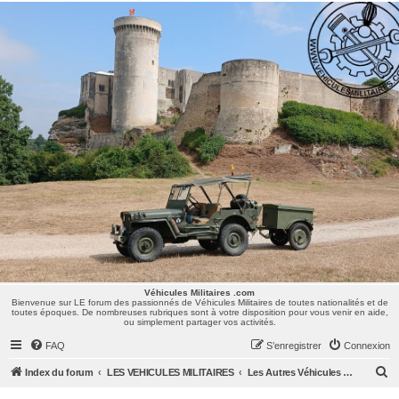
Véhicules Militaires .com
Bienvenue sur LE forum des passionnés de Véhicules Militaires de toutes nationalités et de
toutes époques. De nombreuses rubriques sont à votre disposition pour vous venir en aide,
ou simplement partager vos activités.
Véhicules Militaires .com
Bienvenue sur LE forum des passionnés de Véhicules Militaires de toutes nationalités et de
toutes époques. De nombreuses rubriques sont à votre disposition pour vous venir en aide,
ou simplement partager vos activités.
FAQ
S’enregistrer
Connexion
R
Index du forum
LES VEHICULES MILITAIRES
Les Autres Véhicules US : Dodge, GMC, Ward La France, Diamond, Half Track, Weasel, ...
e