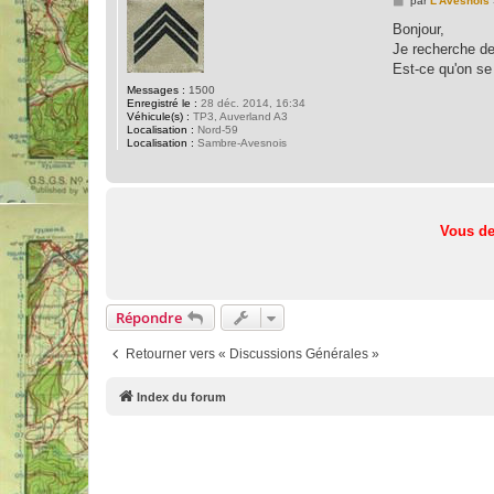
par
L'Avesnois
e
s
Bonjour,
s
Je recherche de
a
g
Est-ce qu'on se 
e
Messages :
1500
Enregistré le :
28 déc. 2014, 16:34
Véhicule(s) :
TP3, Auverland A3
Localisation :
Nord-59
Localisation :
Sambre-Avesnois
Vous de
Répondre
Retourner vers « Discussions Générales »
Index du forum