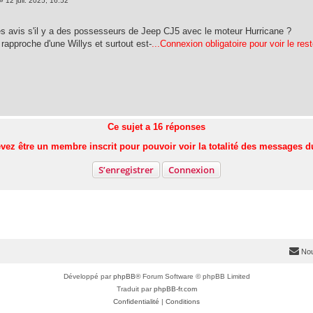
»
12 juil. 2025, 16:52
s avis s'il y a des possesseurs de Jeep CJ5 avec le moteur Hurricane ?
rapproche d'une Willys et surtout est-
...Connexion obligatoire pour voir le res
Ce sujet a
16
réponses
vez être un membre inscrit pour pouvoir voir la totalité des messages d
S’enregistrer
Connexion
Nou
Développé par
phpBB
® Forum Software © phpBB Limited
Traduit par
phpBB-fr.com
Confidentialité
|
Conditions