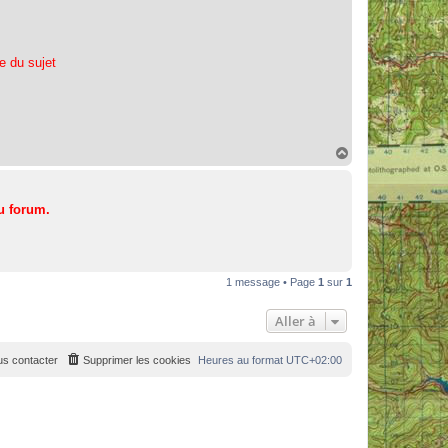
te du sujet
H
a
u
t
u forum.
1 message • Page
1
sur
1
Aller à
s contacter
Supprimer les cookies
Heures au format
UTC+02:00