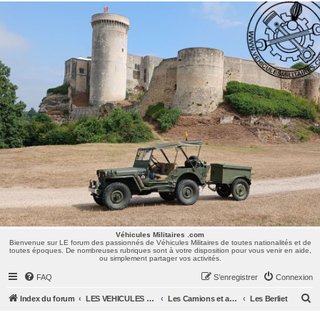
Véhicules Militaires .com
Bienvenue sur LE forum des passionnés de Véhicules Militaires de toutes nationalités et de
toutes époques. De nombreuses rubriques sont à votre disposition pour vous venir en aide,
ou simplement partager vos activités.
Véhicules Militaires .com
Bienvenue sur LE forum des passionnés de Véhicules Militaires de toutes nationalités et de
toutes époques. De nombreuses rubriques sont à votre disposition pour vous venir en aide,
ou simplement partager vos activités.
FAQ
S’enregistrer
Connexion
R
Index du forum
LES VEHICULES MILITAIRES
Les Camions et autres VLTT : Renault, Simca, Marmon, Saviem, Berliet, Sovamag, Land Rover, ...
Les Berliet
e