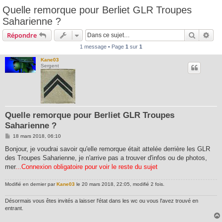
Quelle remorque pour Berliet GLR Troupes
Saharienne ?
Recherc
Rec
Répondre
1 message • Page
1
sur
1
Kane03
Sergent
Quelle remorque pour Berliet GLR Troupes
Saharienne ?
M
18 mars 2018, 06:10
e
s
Bonjour, je voudrai savoir qu'elle remorque était attelée derrière les GLR
s
des Troupes Saharienne, je n'arrive pas a trouver d'infos ou de photos,
a
g
mer
...Connexion obligatoire pour voir le reste du sujet
e
Modifié en dernier par
Kane03
le 20 mars 2018, 22:05, modifié 2 fois.
Désormais vous êtes invités a laisser l'état dans les wc ou vous l'avez trouvé en
entrant.