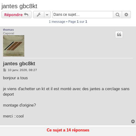
jantes gbc8kt
Recherc
Rec
Répondre
1 message • Page
1
sur
1
thomas
Caporal
jantes gbc8kt
M
10 janv. 2026, 08:27
e
s
bonjour a tous
s
a
g
je viens d'achetter un kt et il est monté avec des jantes a cerclage sans
e
deport
montage d'origine?
merci ::cool
Ce sujet a
14
réponses