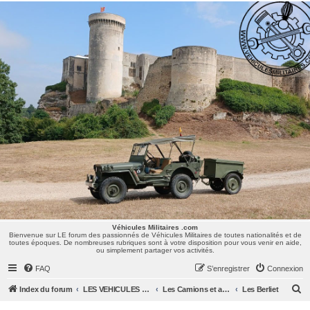
Véhicules Militaires .com
Bienvenue sur LE forum des passionnés de Véhicules Militaires de toutes nationalités et de
toutes époques. De nombreuses rubriques sont à votre disposition pour vous venir en aide,
ou simplement partager vos activités.
Véhicules Militaires .com
Bienvenue sur LE forum des passionnés de Véhicules Militaires de toutes nationalités et de
toutes époques. De nombreuses rubriques sont à votre disposition pour vous venir en aide,
ou simplement partager vos activités.
FAQ
S’enregistrer
Connexion
R
Index du forum
LES VEHICULES MILITAIRES
Les Camions et autres VLTT : Renault, Simca, Marmon, Saviem, Berliet, Sovamag, Land Rover, ...
Les Berliet
e