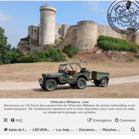
Véhicules Militaires .com
Bienvenue sur LE forum des passionnés de Véhicules Militaires de toutes nationalités et de
toutes époques. De nombreuses rubriques sont à votre disposition pour vous venir en aide,
ou simplement partager vos activités.
Véhicules Militaires .com
Bienvenue sur LE forum des passionnés de Véhicules Militaires de toutes nationalités et de
toutes époques. De nombreuses rubriques sont à votre disposition pour vous venir en aide,
ou simplement partager vos activités.
FAQ
S’enregistrer
Connexion
R
Index du forum
LES VEHICULES MILITAIRES
Les Jeep Willys MB, Ford GPW, Hotchkiss M201, CJ/M38/MUTT, ...
Documentations
Planches originales de la Jeep Ford GP / GPW
e