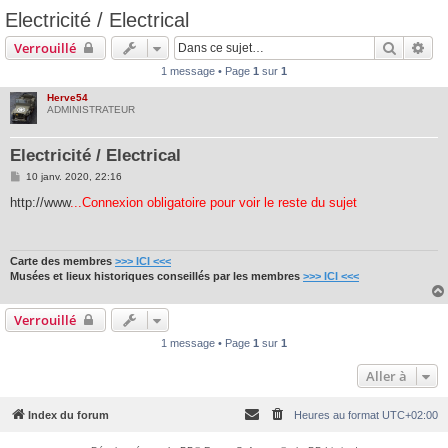
Electricité / Electrical
Recherc
Rec
Verrouillé
1 message • Page
1
sur
1
Herve54
ADMINISTRATEUR
Electricité / Electrical
M
10 janv. 2020, 22:16
e
s
http://www
...Connexion obligatoire pour voir le reste du sujet
s
a
g
e
Carte des membres
>>> ICI <<<
Musées et lieux historiques conseillés par les membres
>>> ICI <<<
Verrouillé
1 message • Page
1
sur
1
Aller à
Index du forum
Heures au format
UTC+02:00