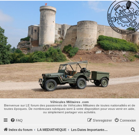
Véhicules Militaires .com
Bienvenue sur LE forum des passionnés de Véhicules Militaires de toutes nationalités et de
toutes époques. De nombreuses rubriques sont à votre disposition pour vous venir en aide,
ou simplement partager vos activités.
Véhicules Militaires .com
Bienvenue sur LE forum des passionnés de Véhicules Militaires de toutes nationalités et de
toutes époques. De nombreuses rubriques sont à votre disposition pour vous venir en aide,
ou simplement partager vos activités.
FAQ
S’enregistrer
Connexion
R
Index du forum
LA MEDIATHEQUE
Les Dates Importantes de Notre Histoire
e