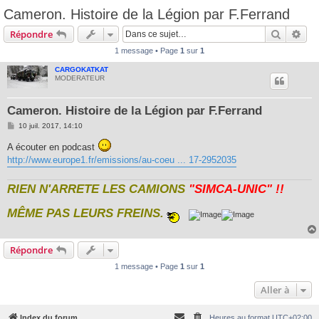
Cameron. Histoire de la Légion par F.Ferrand
Recherc
Rec
Répondre
1 message • Page
1
sur
1
CARGOKATKAT
MODERATEUR
Cameron. Histoire de la Légion par F.Ferrand
M
10 juil. 2017, 14:10
e
s
A écouter en podcast
s
http://www.europe1.fr/emissions/au-coeu ... 17-2952035
a
g
e
RIEN N'ARRETE LES CAMIONS
"SIMCA-UNIC" !!
MÊME PAS LEURS FREINS.
Répondre
1 message • Page
1
sur
1
Aller à
Index du forum
Heures au format
UTC+02:00