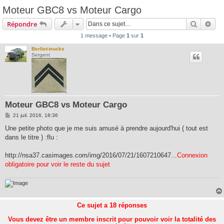
Moteur GBC8 vs Moteur Cargo
Recherc
Rec
Répondre
1 message • Page
1
sur
1
Berliet-trucks
Sergent
Moteur GBC8 vs Moteur Cargo
M
21 juil. 2016, 18:36
e
s
Une petite photo que je me suis amusé à prendre aujourd'hui ( tout est
s
dans le titre ) :flu :
a
g
e
http://nsa37.casimages.com/img/2016/07/21/1607210647
...Connexion
obligatoire pour voir le reste du sujet
Ce sujet a
18
réponses
Vous devez être un membre inscrit pour pouvoir voir la totalité des