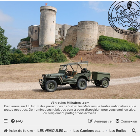
Véhicules Militaires .com
Bienvenue sur LE forum des passionnés de Véhicules Militaires de toutes nationalités et de
toutes époques. De nombreuses rubriques sont à votre disposition pour vous venir en aide,
ou simplement partager vos activités.
Véhicules Militaires .com
Bienvenue sur LE forum des passionnés de Véhicules Militaires de toutes nationalités et de
toutes époques. De nombreuses rubriques sont à votre disposition pour vous venir en aide,
ou simplement partager vos activités.
FAQ
S’enregistrer
Connexion
R
Index du forum
LES VEHICULES MILITAIRES
Les Camions et autres VLTT : Renault, Simca, Marmon, Saviem, Berliet, Sovamag, Land Rover, ...
Les Berliet
e