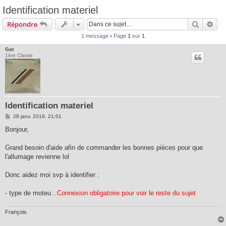
Identification materiel
Recherc
Rec
Répondre
1 message • Page
1
sur
1
Gat
1ère Classe
Identification materiel
M
28 janv. 2019, 21:01
e
s
Bonjour,
s
a
g
Grand besoin d'aide afin de commander les bonnes pièces pour que
e
l'allumage revienne lol
Donc aidez moi svp à identifier :
- type de moteu
...Connexion obligatoire pour voir le reste du sujet
François