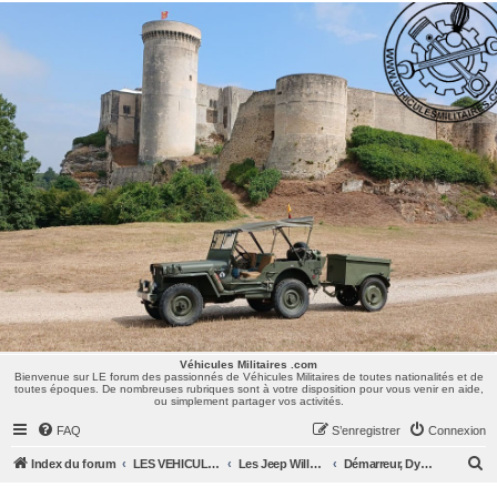
Véhicules Militaires .com
Bienvenue sur LE forum des passionnés de Véhicules Militaires de toutes nationalités et de
toutes époques. De nombreuses rubriques sont à votre disposition pour vous venir en aide,
ou simplement partager vos activités.
Véhicules Militaires .com
Bienvenue sur LE forum des passionnés de Véhicules Militaires de toutes nationalités et de
toutes époques. De nombreuses rubriques sont à votre disposition pour vous venir en aide,
ou simplement partager vos activités.
FAQ
S’enregistrer
Connexion
R
Index du forum
LES VEHICULES MILITAIRES
Les Jeep Willys MB, Ford GPW, Hotchkiss M201, CJ/M38/MUTT, ...
Démarreur, Dynamo, Régulateur
e