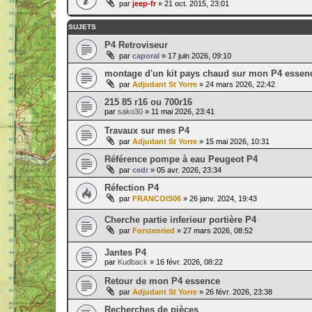
par
jeep-fr
» 21 oct. 2015, 23:01
SUJETS
P4 Retroviseur
par
caporal
» 17 juin 2026, 09:10
montage d'un kit pays chaud sur mon P4 essen
par
Adjudant St Yorre
» 24 mars 2026, 22:42
215 85 r16 ou 700r16
par
sako30
» 11 mai 2026, 23:41
Travaux sur mes P4
par
Adjudant St Yorre
» 15 mai 2026, 10:31
Référence pompe à eau Peugeot P4
par
cedr
» 05 avr. 2026, 23:34
Réfection P4
par
FRANCOIS06
» 26 janv. 2024, 19:43
Cherche partie inferieur portière P4
par
Forstenried
» 27 mars 2026, 08:52
Jantes P4
par
Kudback
» 16 févr. 2026, 08:22
Retour de mon P4 essence
par
Adjudant St Yorre
» 26 févr. 2026, 23:38
Recherches de pièces