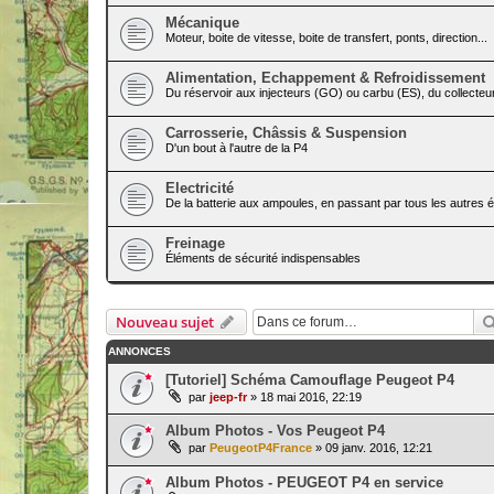
Mécanique
Moteur, boite de vitesse, boite de transfert, ponts, direction...
Alimentation, Echappement & Refroidissement
Du réservoir aux injecteurs (GO) ou carbu (ES), du collecteur
Carrosserie, Châssis & Suspension
D'un bout à l'autre de la P4
Electricité
De la batterie aux ampoules, en passant par tous les autres élé
Freinage
Éléments de sécurité indispensables
Nouveau sujet
ANNONCES
[Tutoriel] Schéma Camouflage Peugeot P4
par
jeep-fr
» 18 mai 2016, 22:19
Album Photos - Vos Peugeot P4
par
PeugeotP4France
» 09 janv. 2016, 12:21
Album Photos - PEUGEOT P4 en service