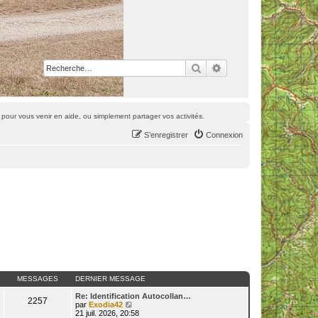
Rechercher
Recherche avancée
pour vous venir en aide, ou simplement partager vos activités.
S’enregistrer
Connexion
MESSAGES
DERNIER MESSAGE
Re: Identification Autocollan…
2257
V
par
Exodia42
o
21 juil. 2026, 20:58