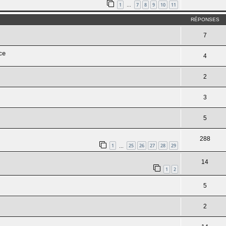
1
7
8
9
10
11
…
RÉPONSES
7
ce
4
2
3
5
288
1
25
26
27
28
29
…
14
1
2
5
2