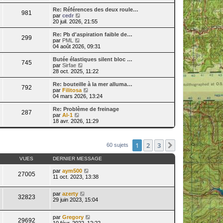
i
r
Re: Références des deux roule…
981
l
V
par
cedr
e
o
20 juil. 2026, 21:55
d
i
e
r
Re: Pb d'aspiration faible de…
299
r
l
V
par
PML
n
e
o
04 août 2026, 09:31
i
d
i
e
e
r
Butée élastiques silent bloc …
r
745
r
l
V
par
Sirfae
m
n
e
o
28 oct. 2025, 11:22
e
i
d
i
s
e
e
r
Re: bouteille à la mer alluma…
s
r
792
r
l
V
par
Filitosa
a
m
n
e
o
04 mars 2026, 13:24
g
e
i
d
i
e
s
e
e
r
Re: Problème de freinage
s
r
287
r
l
V
par
Al-1
a
m
n
e
o
18 avr. 2026, 11:29
g
e
i
d
i
e
s
e
e
r
s
r
r
l
a
m
n
1
2
3
e
Suivante
60 sujets
g
e
i
d
e
s
e
e
VUES
DERNIER MESSAGE
s
r
r
a
m
n
par
aym500
g
e
27005
i
11 oct. 2023, 13:38
e
s
e
s
r
a
m
par
azerty
32823
g
e
29 juin 2023, 15:04
e
s
s
a
par
Gregory
29692
g
10 févr. 2022, 12:22