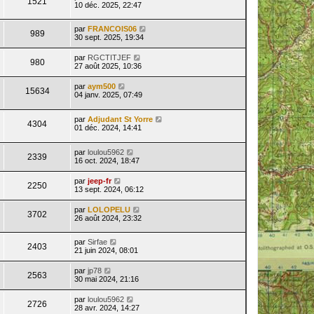
1521
10 déc. 2025, 22:47
par
FRANCOIS06
989
30 sept. 2025, 19:34
par
RGCTITJEF
980
27 août 2025, 10:36
par
aym500
15634
04 janv. 2025, 07:49
par
Adjudant St Yorre
4304
01 déc. 2024, 14:41
par
loulou5962
2339
16 oct. 2024, 18:47
par
jeep-fr
2250
13 sept. 2024, 06:12
par
LOLOPELU
3702
26 août 2024, 23:32
par
Sirfae
2403
21 juin 2024, 08:01
par
jp78
2563
30 mai 2024, 21:16
par
loulou5962
2726
28 avr. 2024, 14:27