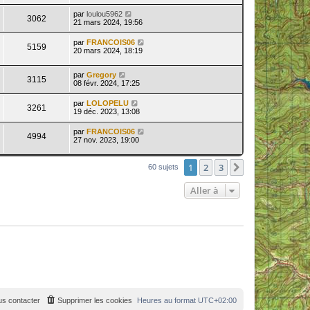
par
loulou5962
3062
21 mars 2024, 19:56
par
FRANCOIS06
5159
20 mars 2024, 18:19
par
Gregory
3115
08 févr. 2024, 17:25
par
LOLOPELU
3261
19 déc. 2023, 13:08
par
FRANCOIS06
4994
27 nov. 2023, 19:00
1
2
3
Suivante
60 sujets
Aller à
s contacter
Supprimer les cookies
Heures au format
UTC+02:00