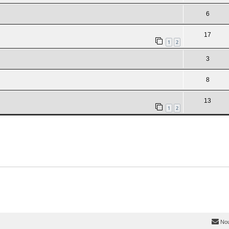
6
17
1
2
3
8
13
1
2
Nou