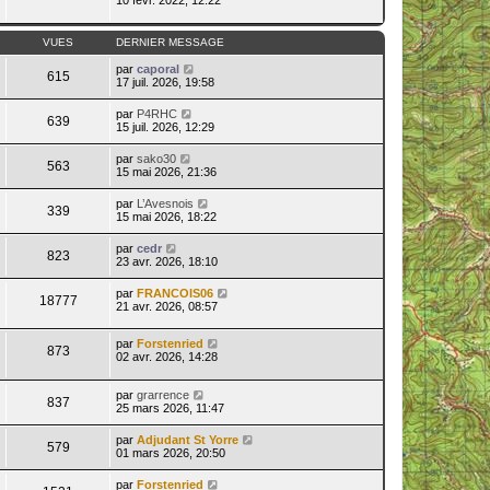
e
VUES
DERNIER MESSAGE
par
caporal
615
17 juil. 2026, 19:58
par
P4RHC
639
15 juil. 2026, 12:29
par
sako30
563
15 mai 2026, 21:36
par
L’Avesnois
339
15 mai 2026, 18:22
par
cedr
823
23 avr. 2026, 18:10
par
FRANCOIS06
18777
21 avr. 2026, 08:57
par
Forstenried
873
02 avr. 2026, 14:28
par
grarrence
837
25 mars 2026, 11:47
par
Adjudant St Yorre
579
01 mars 2026, 20:50
par
Forstenried