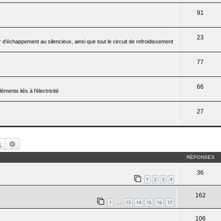
91
23
 d'échappement au silencieux, ainsi que tout le circuit de refroidissement
77
66
ments liés à l'électricité
27
Rechercher
Recherche avancée
RÉPONSES
36
1
2
3
4
162
1
13
14
15
16
17
…
106