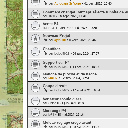
par
Adjudant St Yorre
» 01 déc. 2025, 20:43
Comment changer joint spi sélecteur boîte de v
par
Jfl80
» 18 sept. 2025, 17:41
Vente P4
par
RGCTITJEF
» 27 août 2025, 10:36
Nouveau Projet
par
aym500
» 06 oct. 2023, 20:46
Chauffage
par
loulou5962
» 06 avr. 2024, 17:57
Support sur P4
par
loulou5962
» 14 oct. 2024, 19:07
Manche de pioche et de hache
par
MATIZ
» 12 sept. 2024, 08:54
Coupe circuit
par
loulou5962
» 17 août 2024, 19:34
Variateur essuie glace
par
Sirfae
» 21 juin 2024, 08:01
Marquage P4
par
jp78
» 30 mai 2024, 21:16
Molette reglage siege avant
par
loulou5962
» 28 avr. 2024, 14:27