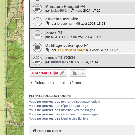
Miniature Peugeot P4
par
loulou5962
» 17 mars 2024, 17:10
direction assistée
par
le boucher
» 06 août 2023, 16:23
jantes P4
par
RGCTITJEF
» 06 févr. 2024, 10:29
Outillage spécifique P4
par
Adjudant St Yorre
» 06 déc. 2023, 17:57
pneus T9 700/16
par
bébert 60
» 05 nov. 2023, 18:13
Nouveau sujet
Retourner à l’index du forum
PERMISSIONS DU FORUM
Vous
ne pouvez pas
poster de nouveaux sujets
Vous
ne pouvez pas
répondre aux sujets
Vous
ne pouvez pas
modifier vos messages
Vous
ne pouvez pas
supprimer vos messages
Vous
ne pouvez pas
joindre des fichiers
Index du forum