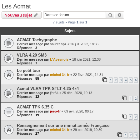
Les Acmat
Rechercher
Recherch
Nouveau sujet
7 sujets • Page
1
sur
1
Sujets
ACMAT Tachygraphe
Dernier message par
saurer spz
«
26 juil. 2022, 18:36
Réponses :
3
VLRA 4.20 SM3
Dernier message par
L'Avesnois
«
18 juin 2021, 12:38
Réponses :
7
Le petit tour
Dernier message par
michel 34-fr
«
22 févr. 2021, 14:31
Réponses :
55
1
2
3
4
5
6
Acmat VLRA TPK STLT 4.25 4x4
Dernier message par
jfer34
«
25 déc. 2020, 19:13
Réponses :
12
1
2
ACMAT TPK 6.35 C
Dernier message par
jeep-fr
«
09 avr. 2020, 00:17
Réponses :
19
1
2
Renseignement sur une immat armée Française
Dernier message par
michel 34-fr
«
29 oct. 2019, 10:30
Réponses :
27
1
2
3