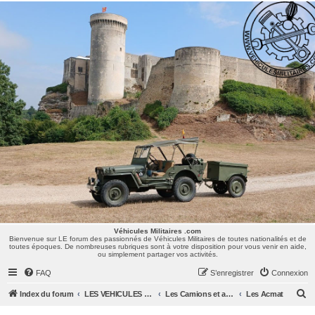
Véhicules Militaires .com
Bienvenue sur LE forum des passionnés de Véhicules Militaires de toutes nationalités et de
toutes époques. De nombreuses rubriques sont à votre disposition pour vous venir en aide,
ou simplement partager vos activités.
Véhicules Militaires .com
Bienvenue sur LE forum des passionnés de Véhicules Militaires de toutes nationalités et de
toutes époques. De nombreuses rubriques sont à votre disposition pour vous venir en aide,
ou simplement partager vos activités.
FAQ
S’enregistrer
Connexion
R
Index du forum
LES VEHICULES MILITAIRES
Les Camions et autres VLTT : Renault, Simca, Marmon, Saviem, Berliet, Sovamag, Land Rover, ...
Les Acmat
e