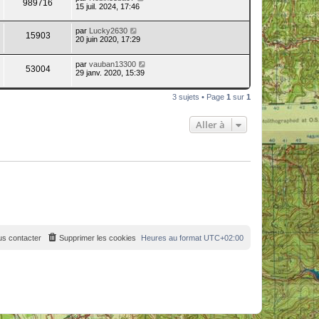
989716
15 juil. 2024, 17:46
par
Lucky2630
15903
20 juin 2020, 17:29
par
vauban13300
53004
29 janv. 2020, 15:39
3 sujets • Page
1
sur
1
Aller à
s contacter
Supprimer les cookies
Heures au format
UTC+02:00