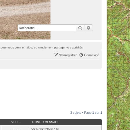
Rechercher
Recherche avancée
pour vous venir en aide, ou simplement partager vos activités.
S’enregistrer
Connexion
3 sujets • Page
1
sur
1
VUES
DERNIER MESSAGE
par
Robin33ba07