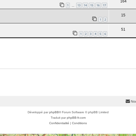
164
1
13
14
15
16
17
…
15
1
2
51
1
2
3
4
5
6
Nou
Développé par
phpBB
® Forum Software © phpBB Limited
Traduit par
phpBB-fr.com
Confidentialité
|
Conditions