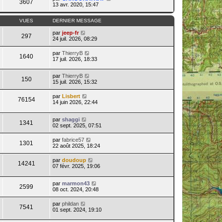
3607
13 avr. 2020, 15:47
VUES
DERNIER MESSAGE
par
jeep-fr
297
24 juil. 2026, 08:29
par
ThierryB
1640
17 juil. 2026, 18:33
par
ThierryB
150
15 juil. 2026, 15:32
par
Lisbert
76154
14 juin 2026, 22:44
par
shaggi
1341
02 sept. 2025, 07:51
par
fabrice57
1301
22 août 2025, 18:24
par
doudoup
14241
07 févr. 2025, 19:06
par
marmon43
2599
08 oct. 2024, 20:48
par
phildan
7541
01 sept. 2024, 19:10