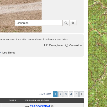
Rechercher
Recherche avancée
pour vous venir en aide, ou simplement partager vos activités.
S’enregistrer
Connexion
Les Simca
1
2
3
4
5
Suivante
102 sujets
VUES
DERNIER MESSAGE
par
CARGOKATKAT