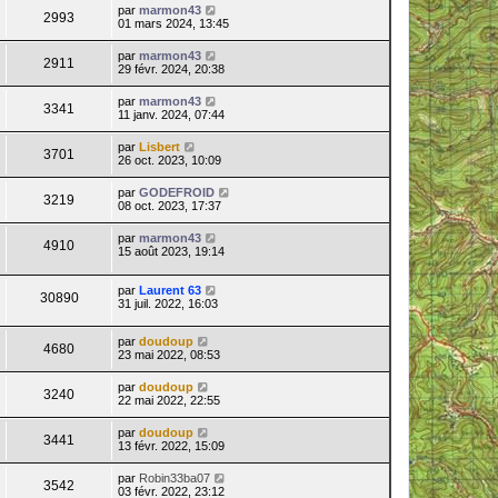
par
marmon43
2993
01 mars 2024, 13:45
par
marmon43
2911
29 févr. 2024, 20:38
par
marmon43
3341
11 janv. 2024, 07:44
par
Lisbert
3701
26 oct. 2023, 10:09
par
GODEFROID
3219
08 oct. 2023, 17:37
par
marmon43
4910
15 août 2023, 19:14
par
Laurent 63
30890
31 juil. 2022, 16:03
par
doudoup
4680
23 mai 2022, 08:53
par
doudoup
3240
22 mai 2022, 22:55
par
doudoup
3441
13 févr. 2022, 15:09
par
Robin33ba07
3542
03 févr. 2022, 23:12