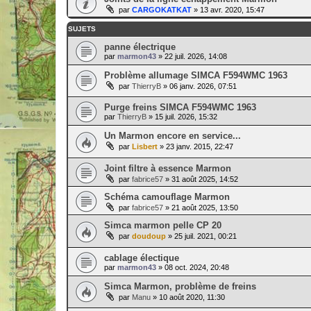
par
CARGOKATKAT
» 13 avr. 2020, 15:47
SUJETS
panne électrique
par
marmon43
» 22 juil. 2026, 14:08
Problème allumage SIMCA F594WMC 1963
par
ThierryB
» 06 janv. 2026, 07:51
Purge freins SIMCA F594WMC 1963
par
ThierryB
» 15 juil. 2026, 15:32
Un Marmon encore en service...
par
Lisbert
» 23 janv. 2015, 22:47
Joint filtre à essence Marmon
par
fabrice57
» 31 août 2025, 14:52
Schéma camouflage Marmon
par
fabrice57
» 21 août 2025, 13:50
Simca marmon pelle CP 20
par
doudoup
» 25 juil. 2021, 00:21
cablage électique
par
marmon43
» 08 oct. 2024, 20:48
Simca Marmon, problème de freins
par
Manu
» 10 août 2020, 11:30