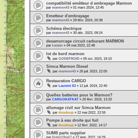
compatibilité emétteur d embrayage Marmon
par
marmon43
» 01 mars 2024, 13:45
Emetteur d'embrayage
par
marmon43
» 29 févr. 2024, 20:38
Schéma électrique
par
marmon43
» 30 déc. 2023, 09:24
desamorcage circuit carburant MARMON
par
katalan
» 04 mai 2023, 22:48
lot de bord marmon
par
GODEFROID
» 05 oct. 2023, 19:10
Simca Marmon Diesel
par
marmon43
» 26 juil. 2023, 22:05
Restauration CARGO
par
Laurent 63
» 12 juil. 2019, 22:40
Quelles batteries pour le Marmon?
par
CARGOKATKAT
» 20 févr. 2015, 13:20
allumage civil sur Simca Marmon
par
doudoup
» 22 mai 2022, 22:55
Pompe à eau droite qui fuit
par
doudoup
» 12 févr. 2022, 14:17
SUMB parts supplier
par
Robin33ba07
» 27 janv. 2022, 14:29