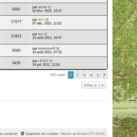
par
al.fen
3382
02 févr. 2022, 18:37
par
Al-1
17577
07 déc. 2021, 11:52
par
luc
21821
23 août 2021, 16:57
par
marmon43
3580
16 août 2021, 07:33
par
LRZ67
3435
24 juil. 2021, 12:50
1
2
3
4
5
Suivante
102 sujets
Aller à
s contacter
Supprimer les cookies
Heures au format
UTC+02:00