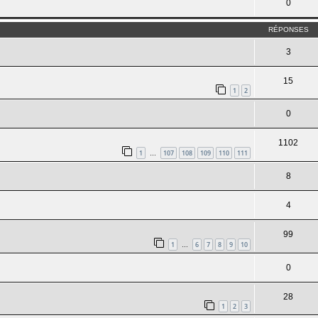
0
RÉPONSES
3
15
1
2
0
1102
1
107
108
109
110
111
…
8
4
99
1
6
7
8
9
10
…
0
28
1
2
3