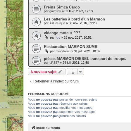
Freins Simca Cargo
par
gmtruck
» 02 févr. 2022, 17:13
Les batteries à bord d'un Marmon
par
AsDePique
» 08 nov. 2016, 09:20
vidange moteur ???
par
luc
» 28 nov. 2017, 20:51
Restauration MARMON SUMB
par
moindreau
» 31 juil. 2021, 10:37
pièces MARMON DIESEL transport de troupe.
par
LRZ67
» 24 juil. 2021, 12:50
Nouveau sujet
Retourner à l’index du forum
PERMISSIONS DU FORUM
Vous
ne pouvez pas
poster de nouveaux sujets
Vous
ne pouvez pas
répondre aux sujets
Vous
ne pouvez pas
modifier vos messages
Vous
ne pouvez pas
supprimer vos messages
Vous
ne pouvez pas
joindre des fichiers
Index du forum