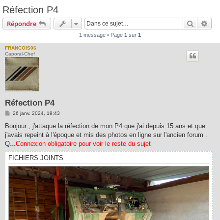
Réfection P4
Recherc
Rec
Répondre
1 message • Page
1
sur
1
FRANCOIS06
Caporal-Chef
Réfection P4
M
26 janv. 2024, 19:43
e
s
Bonjour , j'attaque la réfection de mon P4 que j'ai depuis 15 ans et que
s
j'avais repeint à l'époque et mis des photos en ligne sur l'ancien forum .
a
g
Q
...Connexion obligatoire pour voir le reste du sujet
e
FICHIERS JOINTS