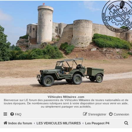
Véhicules Militaires .com
Bienvenue sur LE forum des passionnés de Véhicules Militaires de toutes nationalités et de
toutes époques. De nombreuses rubriques sont à votre disposition pour vous venir en aide,
ou simplement partager vos activités.
Véhicules Militaires .com
Bienvenue sur LE forum des passionnés de Véhicules Militaires de toutes nationalités et de
toutes époques. De nombreuses rubriques sont à votre disposition pour vous venir en aide,
ou simplement partager vos activités.
FAQ
S’enregistrer
Connexion
R
Index du forum
LES VEHICULES MILITAIRES
Les Peugeot P4
e