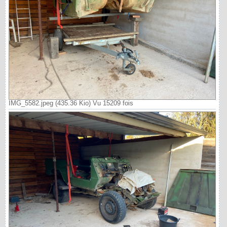
IMG_5582.jpeg (435.36 Kio) Vu 15209 fois