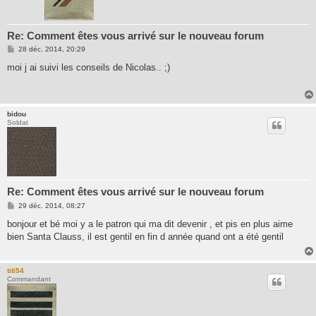
Re: Comment êtes vous arrivé sur le nouveau forum
M
28 déc. 2014, 20:29
e
s
moi j ai suivi les conseils de Nicolas.. ;)
s
a
g
e
bidou
Soldat
Re: Comment êtes vous arrivé sur le nouveau forum
M
29 déc. 2014, 08:27
e
s
bonjour et bé moi y a le patron qui ma dit devenir , et pis en plus aime
s
bien Santa Clauss, il est gentil en fin d année quand ont a été gentil
a
g
e
titi54
Commandant