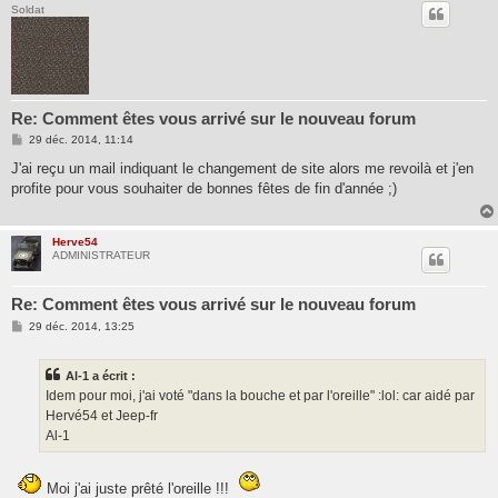
Soldat
Re: Comment êtes vous arrivé sur le nouveau forum
M
29 déc. 2014, 11:14
e
s
J'ai reçu un mail indiquant le changement de site alors me revoilà et j'en
s
profite pour vous souhaiter de bonnes fêtes de fin d'année ;)
a
g
e
Herve54
ADMINISTRATEUR
Re: Comment êtes vous arrivé sur le nouveau forum
M
29 déc. 2014, 13:25
e
s
s
Al-1 a écrit :
a
g
Idem pour moi, j'ai voté "dans la bouche et par l'oreille" :lol: car aidé par
e
Hervé54 et Jeep-fr
Al-1
Moi j'ai juste prêté l'oreille !!!