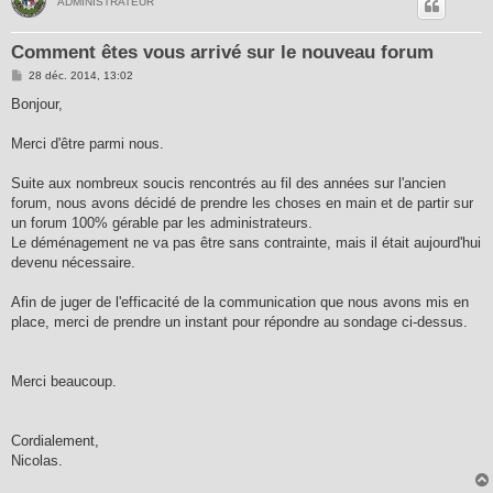
ADMINISTRATEUR
Comment êtes vous arrivé sur le nouveau forum
M
28 déc. 2014, 13:02
e
s
Bonjour,
s
a
g
Merci d'être parmi nous.
e
Suite aux nombreux soucis rencontrés au fil des années sur l'ancien
forum, nous avons décidé de prendre les choses en main et de partir sur
un forum 100% gérable par les administrateurs.
Le déménagement ne va pas être sans contrainte, mais il était aujourd'hui
devenu nécessaire.
Afin de juger de l'efficacité de la communication que nous avons mis en
place, merci de prendre un instant pour répondre au sondage ci-dessus.
Merci beaucoup.
Cordialement,
Nicolas.