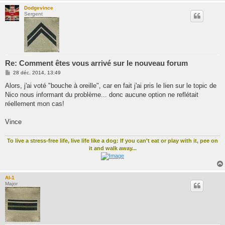
Dodgevince
Sergent
Re: Comment êtes vous arrivé sur le nouveau forum
M
28 déc. 2014, 13:49
e
s
Alors, j'ai voté "bouche à oreille", car en fait j'ai pris le lien sur le topic de
s
Nico nous informant du problème... donc aucune option ne reflétait
a
g
réellement mon cas!
e
Vince
To live a stress-free life, live life like a dog: If you can't eat or play with it, pee on
it and walk away...
Al-1
Major