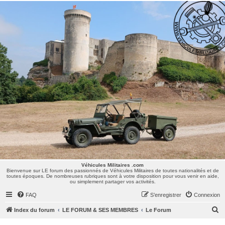
Véhicules Militaires .com
Bienvenue sur LE forum des passionnés de Véhicules Militaires de toutes nationalités et de
toutes époques. De nombreuses rubriques sont à votre disposition pour vous venir en aide,
ou simplement partager vos activités.
Véhicules Militaires .com
Bienvenue sur LE forum des passionnés de Véhicules Militaires de toutes nationalités et de
toutes époques. De nombreuses rubriques sont à votre disposition pour vous venir en aide,
ou simplement partager vos activités.
FAQ
S’enregistrer
Connexion
R
Index du forum
LE FORUM & SES MEMBRES
Le Forum
e