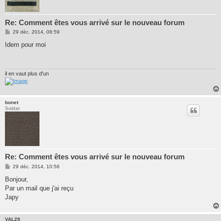
Re: Comment êtes vous arrivé sur le nouveau forum
M
29 déc. 2014, 08:59
e
s
Idem pour moi
s
a
g
e
il en vaut plus d'un
bonet
Soldat
Re: Comment êtes vous arrivé sur le nouveau forum
M
29 déc. 2014, 10:56
e
s
Bonjour,
s
Par un mail que j'ai reçu
a
g
Japy
e
VAL29