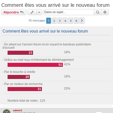
Comment êtes vous arrivé sur le nouveau forum
Recherc
Rec
Répondre
1
2
3
4
5
6
Suivante
55 messages
Comment êtes vous arrivé sur le nouveau forum
- En allant sur l'ancien forum et en voyant le bandeau publicitaire
d'accueil
18%
23
- Grâce au mail reçu m'informant du déménagement
41%
51
- Par le bouche à oreille
16%
20
- Par un moteur de recherche
25%
31
Nombre total de votes :
125
admin1