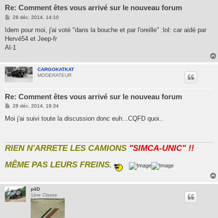
Re: Comment êtes vous arrivé sur le nouveau forum
M
28 déc. 2014, 14:10
e
s
Idem pour moi, j'ai voté "dans la bouche et par l'oreille" :lol: car aidé par
s
Hervé54 et Jeep-fr
a
g
Al-1
e
CARGOKATKAT
MODERATEUR
Re: Comment êtes vous arrivé sur le nouveau forum
M
28 déc. 2014, 19:34
e
s
Moi j'ai suivi toute la discussion donc euh...CQFD quoi..
s
a
g
e
RIEN N'ARRETE LES CAMIONS
"SIMCA-UNIC" !!
MÊME PAS LEURS FREINS.
p4D
1ère Classe