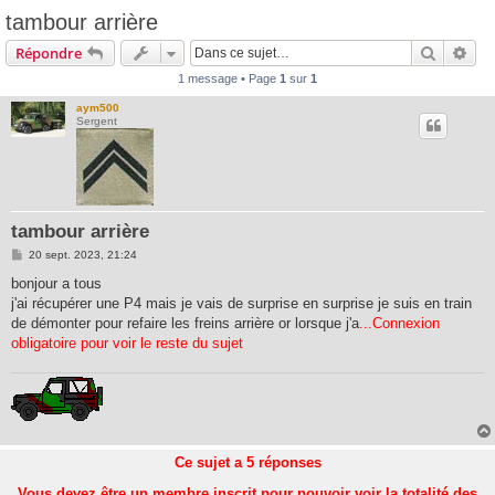
tambour arrière
Recherc
Rec
Répondre
1 message • Page
1
sur
1
aym500
Sergent
tambour arrière
M
20 sept. 2023, 21:24
e
s
bonjour a tous
s
j'ai récupérer une P4 mais je vais de surprise en surprise je suis en train
a
g
de démonter pour refaire les freins arrière or lorsque j'a
...Connexion
e
obligatoire pour voir le reste du sujet
Ce sujet a
5
réponses
Vous devez être un membre inscrit pour pouvoir voir la totalité des