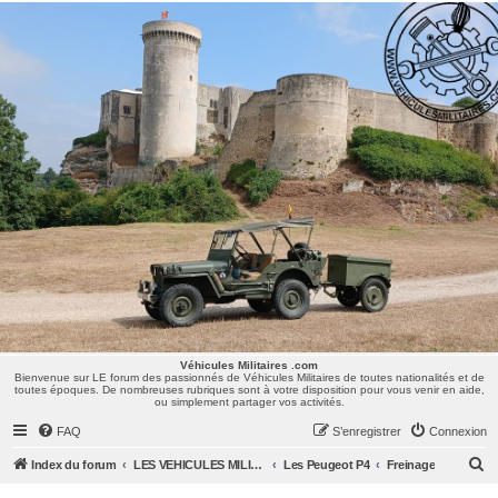
Véhicules Militaires .com
Bienvenue sur LE forum des passionnés de Véhicules Militaires de toutes nationalités et de
toutes époques. De nombreuses rubriques sont à votre disposition pour vous venir en aide,
ou simplement partager vos activités.
Véhicules Militaires .com
Bienvenue sur LE forum des passionnés de Véhicules Militaires de toutes nationalités et de
toutes époques. De nombreuses rubriques sont à votre disposition pour vous venir en aide,
ou simplement partager vos activités.
FAQ
S’enregistrer
Connexion
R
Index du forum
LES VEHICULES MILITAIRES
Les Peugeot P4
Freinage
e