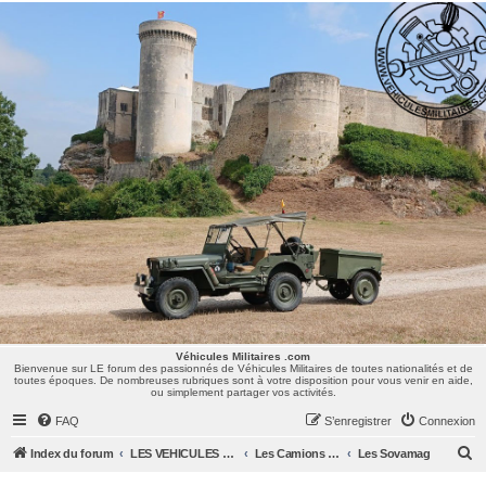
Véhicules Militaires .com
Bienvenue sur LE forum des passionnés de Véhicules Militaires de toutes nationalités et de
toutes époques. De nombreuses rubriques sont à votre disposition pour vous venir en aide,
ou simplement partager vos activités.
Véhicules Militaires .com
Bienvenue sur LE forum des passionnés de Véhicules Militaires de toutes nationalités et de
toutes époques. De nombreuses rubriques sont à votre disposition pour vous venir en aide,
ou simplement partager vos activités.
FAQ
S’enregistrer
Connexion
R
Index du forum
LES VEHICULES MILITAIRES
Les Camions et autres VLTT : Renault, Simca, Marmon, Saviem, Berliet, Sovamag, Land Rover, ...
Les Sovamag
e