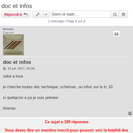
doc et infos
Recherc
Rec
Répondre
1 message • Page
1
sur
1
thomas
Caporal
doc et infos
M
31 juil. 2017, 20:26
e
s
salut a tous
s
a
g
je cherche toutes doc technique ,schémas ,ou infos sur le tc 10
e
si quelqu'un a ça je suis preneur
thomas
Ce sujet a
109
réponses
Vous devez être un membre inscrit pour pouvoir voir la totalité des