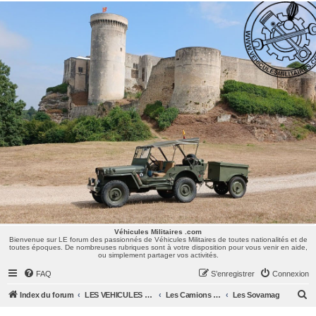
Véhicules Militaires .com
Bienvenue sur LE forum des passionnés de Véhicules Militaires de toutes nationalités et de
toutes époques. De nombreuses rubriques sont à votre disposition pour vous venir en aide,
ou simplement partager vos activités.
Véhicules Militaires .com
Bienvenue sur LE forum des passionnés de Véhicules Militaires de toutes nationalités et de
toutes époques. De nombreuses rubriques sont à votre disposition pour vous venir en aide,
ou simplement partager vos activités.
FAQ
S’enregistrer
Connexion
R
Index du forum
LES VEHICULES MILITAIRES
Les Camions et autres VLTT : Renault, Simca, Marmon, Saviem, Berliet, Sovamag, Land Rover, ...
Les Sovamag
e