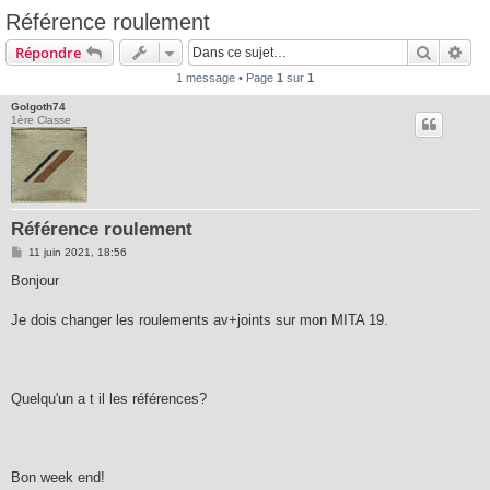
Référence roulement
Recherc
Rec
Répondre
1 message • Page
1
sur
1
Golgoth74
1ère Classe
Référence roulement
M
11 juin 2021, 18:56
e
s
Bonjour
s
a
g
Je dois changer les roulements av+joints sur mon MITA 19.
e
Quelqu'un a t il les références?
Bon week end!