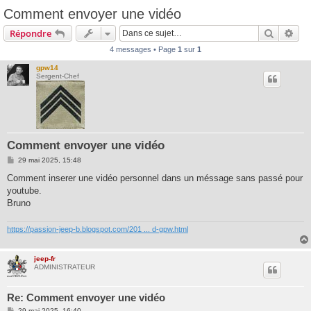
Comment envoyer une vidéo
Recherc
Rec
Répondre
4 messages • Page
1
sur
1
gpw14
Sergent-Chef
Comment envoyer une vidéo
M
29 mai 2025, 15:48
e
s
Comment inserer une vidéo personnel dans un méssage sans passé pour
s
youtube.
a
g
Bruno
e
https://passion-jeep-b.blogspot.com/201 ... d-gpw.html
jeep-fr
ADMINISTRATEUR
Re: Comment envoyer une vidéo
M
29 mai 2025, 16:40