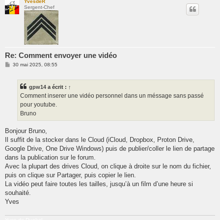
YvesdeR
Sergent-Chef
Re: Comment envoyer une vidéo
M
30 mai 2025, 08:55
e
s
s
gpw14
a écrit :
↑
a
g
Comment inserer une vidéo personnel dans un méssage sans passé
e
pour youtube.
Bruno
Bonjour Bruno,
Il suffit de la stocker dans le Cloud (iCloud, Dropbox, Proton Drive,
Google Drive, One Drive Windows) puis de publier/coller le lien de partage
dans la publication sur le forum.
Avec la plupart des drives Cloud, on clique à droite sur le nom du fichier,
puis on clique sur Partager, puis copier le lien.
La vidéo peut faire toutes les tailles, jusqu’à un film d’une heure si
souhaité.
Yves
Yves de Ryckel