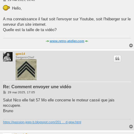
e
s
Hello,
s
a
g
A ma connaissance il faut soit l'envoyer sur Youtube, soit l'héberger sur le
e
serveur d'un site internet.
Quelle est la taille de ta vidéo?
->
www.retro-atelier.com
<-
gpw14
Sergent-Chef
Re: Comment envoyer une vidéo
M
29 mai 2025, 17:05
e
s
Salut Nico elle fait 57 Mo elle concerne le moteur cassé que jais
s
reccupere.
a
g
Bruno
e
https://passion-jeep-b.blogspot.com/201 ... d-gpw.html