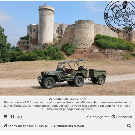
Véhicules Militaires .com
Bienvenue sur LE forum des passionnés de Véhicules Militaires de toutes nationalités et de
toutes époques. De nombreuses rubriques sont à votre disposition pour vous venir en aide,
ou simplement partager vos activités.
Véhicules Militaires .com
Bienvenue sur LE forum des passionnés de Véhicules Militaires de toutes nationalités et de
toutes époques. De nombreuses rubriques sont à votre disposition pour vous venir en aide,
ou simplement partager vos activités.
FAQ
S’enregistrer
Connexion
R
Index du forum
DIVERS
Ordinateurs & Web
e