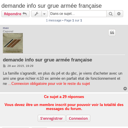
demande info sur grue armée française
Recherc
Rec
Répondre
1 message • Page
1
sur
1
max
Caporal
demande info sur grue armée française
M
28 avr. 2015, 19:29
e
s
La famille s'agrandit, en plus du p4 et du gbc, je viens d'acheter avec un
s
ami une grue richier rc10 ex armée en parfait état de fonctionnement et
a
g
ne
...Connexion obligatoire pour voir le reste du sujet
e
Ce sujet a
29
réponses
Vous devez être un membre inscrit pour pouvoir voir la totalité des
messages du forum.
S’enregistrer
Connexion