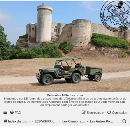
Véhicules Militaires .com
Bienvenue sur LE forum des passionnés de Véhicules Militaires de toutes nationalités et de
toutes époques. De nombreuses rubriques sont à votre disposition pour vous venir en aide,
ou simplement partager vos activités.
Véhicules Militaires .com
Bienvenue sur LE forum des passionnés de Véhicules Militaires de toutes nationalités et de
toutes époques. De nombreuses rubriques sont à votre disposition pour vous venir en aide,
ou simplement partager vos activités.
FAQ
S’enregistrer
Connexion
R
Index du forum
LES VEHICULES MILITAIRES
Les Camions et autres VLTT : Renault, Simca, Marmon, Saviem, Berliet, Sovamag, Land Rover, ...
Les Autres Poids Lourds
e