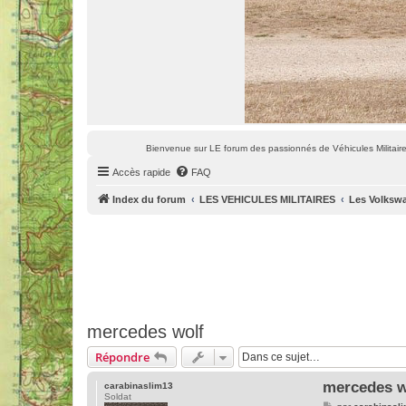
Bienvenue sur LE forum des passionnés de Véhicules Militaires
Accès rapide
FAQ
Index du forum
LES VEHICULES MILITAIRES
Les Volkswa
mercedes wolf
Répondre
mercedes w
carabinaslim13
Soldat
M