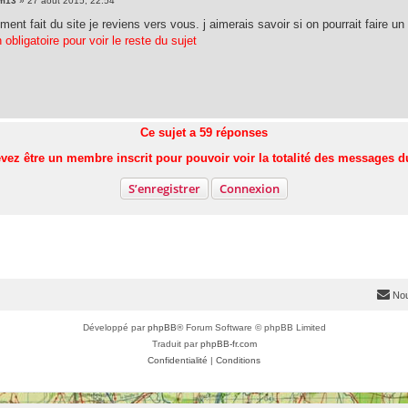
im13
»
27 août 2015, 22:54
ent fait du site je reviens vers vous. j aimerais savoir si on pourrait faire 
 obligatoire pour voir le reste du sujet
Ce sujet a
59
réponses
vez être un membre inscrit pour pouvoir voir la totalité des messages d
S’enregistrer
Connexion
Nou
Développé par
phpBB
® Forum Software © phpBB Limited
Traduit par
phpBB-fr.com
Confidentialité
|
Conditions