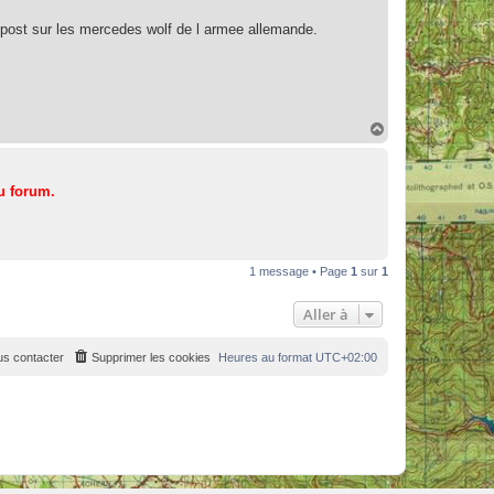
un post sur les mercedes wolf de l armee allemande.
H
a
u
t
u forum.
1 message • Page
1
sur
1
Aller à
s contacter
Supprimer les cookies
Heures au format
UTC+02:00