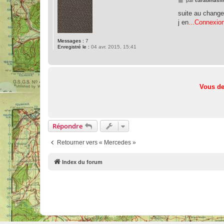
par
carabinasl
e
s
suite au changem
s
j en
...Connexion
a
g
e
Messages :
7
Enregistré le :
04 avr. 2015, 15:41
Vous de
Répondre
Retourner vers « Mercedes »
Index du forum