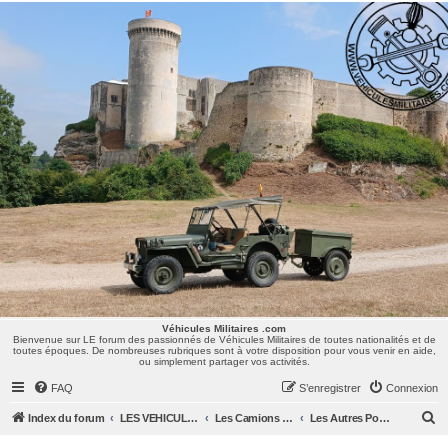
Véhicules Militaires .com
Bienvenue sur LE forum des passionnés de Véhicules Militaires de toutes nationalités et de
toutes époques. De nombreuses rubriques sont à votre disposition pour vous venir en aide,
ou simplement partager vos activités.
Véhicules Militaires .com
Bienvenue sur LE forum des passionnés de Véhicules Militaires de toutes nationalités et de
toutes époques. De nombreuses rubriques sont à votre disposition pour vous venir en aide,
ou simplement partager vos activités.
FAQ
S’enregistrer
Connexion
R
Index du forum
LES VEHICULES MILITAIRES
Les Camions et autres VLTT : Renault, Simca, Marmon, Saviem, Berliet, Sovamag, Land Rover, ...
Les Autres Poids Lourds
e