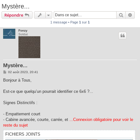
Mystère...
Recherc
Rec
Répondre
1 message • Page
1
sur
1
Fonzy
Soldat
Mystère...
M
02 août 2023, 20:41
e
s
Bonjour à Tous,
s
a
g
Est-ce que quelqu’un pourrait identifier ce 6x6 ?...
e
Signes Distinctifs :
- Empattement court
- Cabine avancée, courte, carrée, et
...Connexion obligatoire pour voir le
reste du sujet
FICHIERS JOINTS