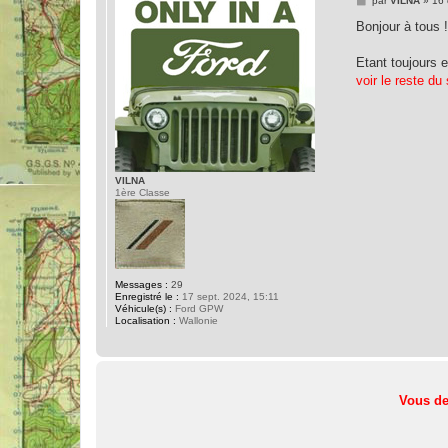
par
VILNA
»
16 
e
s
Bonjour à tous 
s
a
g
Etant toujours e
e
voir le reste du 
VILNA
1ère Classe
Messages :
29
Enregistré le :
17 sept. 2024, 15:11
Véhicule(s) :
Ford GPW
Localisation :
Wallonie
Vous de