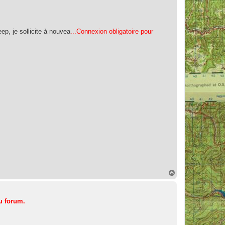
ep, je sollicite à nouvea
...Connexion obligatoire pour
H
a
u
t
u forum.